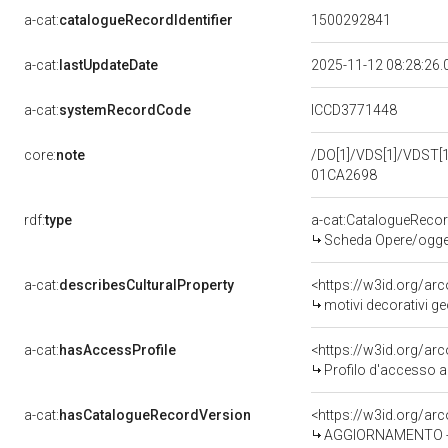
a-cat:
catalogueRecordIdentifier
1500292841
a-cat:
lastUpdateDate
2025-11-12 08:28:26
a-cat:
systemRecordCode
ICCD3771448
core:
note
/DO[1]/VDS[1]/VDST[1]
01CA2698
rdf:
type
a-cat:CatalogueReco
Scheda Opere/oggett
a-cat:
describesCulturalProperty
<https://w3id.org/ar
motivi decorativi geo
a-cat:
hasAccessProfile
<https://w3id.org/a
Profilo d'accesso a
a-cat:
hasCatalogueRecordVersion
<https://w3id.org/a
AGGIORNAMENTO - 