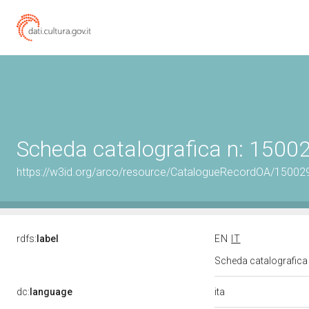
Scheda catalografica n: 150
https://w3id.org/arco/resource/CatalogueRecordOA/1500
rdfs:
label
EN
IT
Scheda catalografic
ita
dc:
language