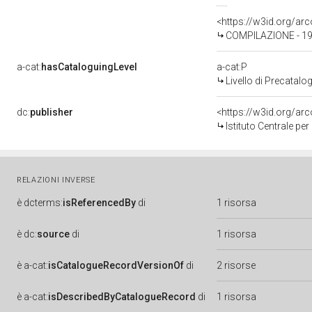
<https://w3id.org/a
COMPILAZIONE - 1
a-cat:
hasCataloguingLevel
a-cat:P
Livello di Precatalo
dc:
publisher
<https://w3id.org/a
Istituto Centrale pe
RELAZIONI INVERSE
è
dcterms:
isReferencedBy
di
1 risorsa
è
dc:
source
di
1 risorsa
è
a-cat:
isCatalogueRecordVersionOf
di
2 risorse
è
a-cat:
isDescribedByCatalogueRecord
di
1 risorsa