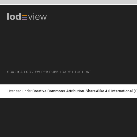
SCARICA LODVIEW PER PUBBLICARE I TUOI DATI
Licensed under
Creative Commons Attribution-ShareAlike 4.0 International
(C