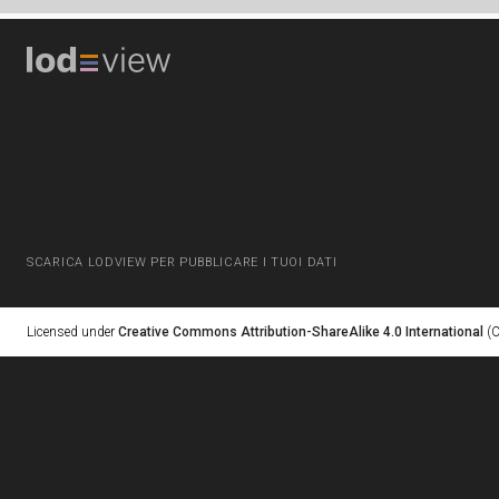
SCARICA LODVIEW PER PUBBLICARE I TUOI DATI
Licensed under
Creative Commons Attribution-ShareAlike 4.0 International
(C