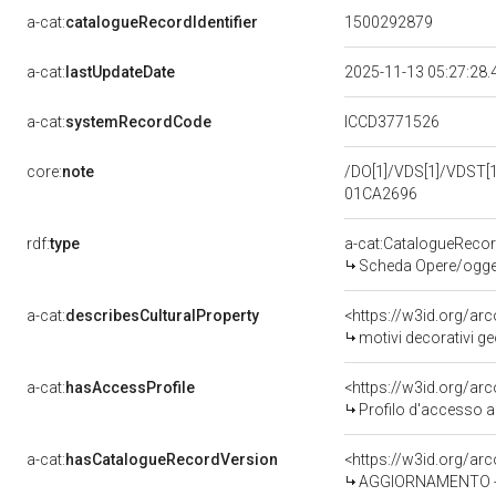
a-cat:
catalogueRecordIdentifier
1500292879
a-cat:
lastUpdateDate
2025-11-13 05:27:28
a-cat:
systemRecordCode
ICCD3771526
core:
note
/DO[1]/VDS[1]/VDST[1]
01CA2696
rdf:
type
a-cat:CatalogueReco
Scheda Opere/oggett
a-cat:
describesCulturalProperty
<https://w3id.org/ar
motivi decorativi geo
a-cat:
hasAccessProfile
<https://w3id.org/a
Profilo d'accesso a
a-cat:
hasCatalogueRecordVersion
<https://w3id.org/a
AGGIORNAMENTO - 