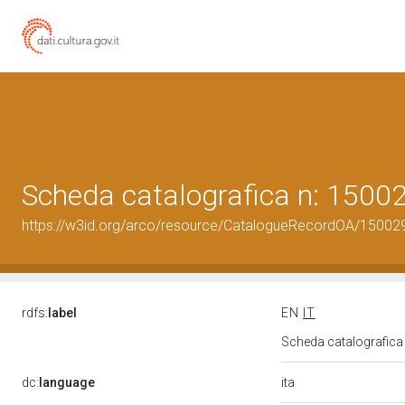
Scheda catalografica n: 150
https://w3id.org/arco/resource/CatalogueRecordOA/1500
rdfs:
label
EN
IT
Scheda catalografic
ita
dc:
language