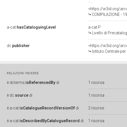
<https://w3id.org/a
COMPILAZIONE - 1
a-cat:
hasCataloguingLevel
a-cat:P
Livello di Precatalo
dc:
publisher
<https://w3id.org/a
Istituto Centrale pe
RELAZIONI INVERSE
è
dcterms:
isReferencedBy
di
1 risorsa
è
dc:
source
di
1 risorsa
è
a-cat:
isCatalogueRecordVersionOf
di
2 risorse
è
a-cat:
isDescribedByCatalogueRecord
di
1 risorsa