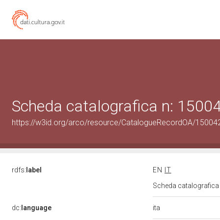
Scheda catalografica n: 150
https://w3id.org/arco/resource/CatalogueRecordOA/1500
rdfs:
label
EN
IT
Scheda catalografic
ita
dc:
language