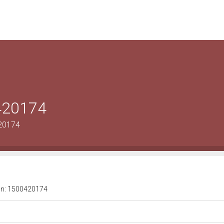
0420174
420174
a n: 1500420174