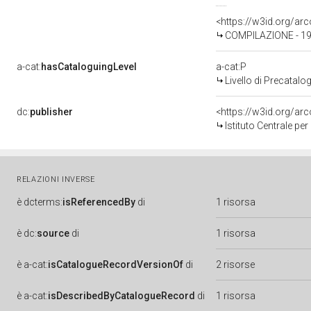
<https://w3id.org/a
COMPILAZIONE - 1
a-cat:
hasCataloguingLevel
a-cat:P
Livello di Precatalo
dc:
publisher
<https://w3id.org/a
Istituto Centrale pe
RELAZIONI INVERSE
è
dcterms:
isReferencedBy
di
1 risorsa
è
dc:
source
di
1 risorsa
è
a-cat:
isCatalogueRecordVersionOf
di
2 risorse
è
a-cat:
isDescribedByCatalogueRecord
di
1 risorsa