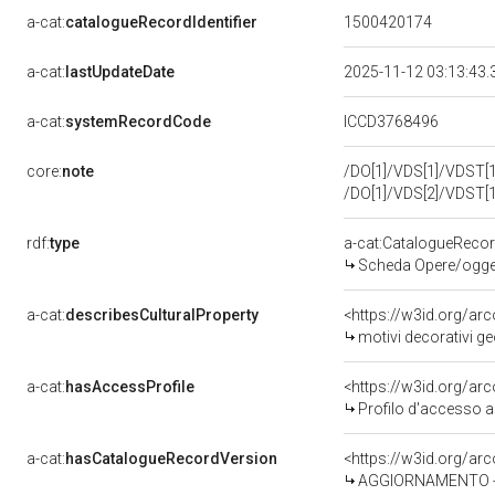
a-cat:
catalogueRecordIdentifier
1500420174
a-cat:
lastUpdateDate
2025-11-12 03:13:43
a-cat:
systemRecordCode
ICCD3768496
core:
note
/DO[1]/VDS[1]/VDST[1]
/DO[1]/VDS[2]/VDST[1]
rdf:
type
a-cat:CatalogueReco
Scheda Opere/oggett
a-cat:
describesCulturalProperty
<https://w3id.org/ar
motivi decorativi ge
a-cat:
hasAccessProfile
<https://w3id.org/a
Profilo d'accesso a
a-cat:
hasCatalogueRecordVersion
<https://w3id.org/a
AGGIORNAMENTO - 