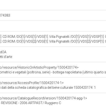
.374383
: CD ROM /DO[1]/VDS[1]/VDSI[1]: Villa Pignatelli /DO[1]/VDS[1]/VDSP[1]
: CD ROM /DO[1]/VDS[2]/VDSI[1]: Villa Pignatelli /DO[1]/VDS[2]/VDSP[1]
rdOA
i d'arte
co/resource/HistoricOrArtisticProperty/1500420174>
ometrici e vegetali (poltrona, serie) - bottega napoletana (ultimo quarto s
rco/resource/AccessProfile/1500420174-1>
i dati della scheda catalografica del bene culturale 1500420174: 1
rco/resource/CatalogueRecordVersion/1500420174-agg-1>
REVISIONE - 2006 ARTPAST/ Ruggiero C