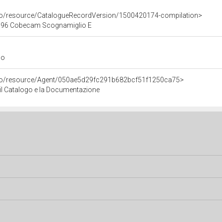
rco/resource/CatalogueRecordVersion/1500420174-compilation>
996 Cobecam Scognamiglio E
go
rco/resource/Agent/050ae5d29fc291b682bcf51f1250ca75>
r il Catalogo e la Documentazione