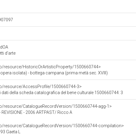
.907097
rdOA
i d'arte
co/resource/HistoricOrArtisticProperty/1500660744>
opera isolata) - bottega campana (prima metà sec. XVIII)
rco/resource/AccessProfile/1500660744-3>
i dati della scheda catalografica del bene culturale 1500660744: 3
rco/resource/CatalogueRecordVersion/1500660744-agg-1>
REVISIONE - 2006 ARTPAST/ Ricco A
rco/resource/CatalogueRecordVersion/1500660744-compilation>
93 Gaeta L