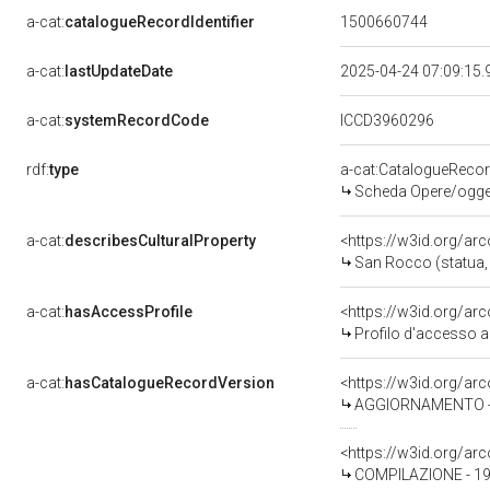
a-cat:
catalogueRecordIdentifier
1500660744
a-cat:
lastUpdateDate
2025-04-24 07:09:15
a-cat:
systemRecordCode
ICCD3960296
rdf:
type
a-cat:CatalogueReco
Scheda Opere/oggett
a-cat:
describesCulturalProperty
<https://w3id.org/ar
San Rocco (statua, 
a-cat:
hasAccessProfile
<https://w3id.org/a
Profilo d'accesso a
a-cat:
hasCatalogueRecordVersion
<https://w3id.org/a
AGGIORNAMENTO - 
<https://w3id.org/a
COMPILAZIONE - 19