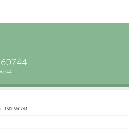
0660744
660744
a n: 1500660744