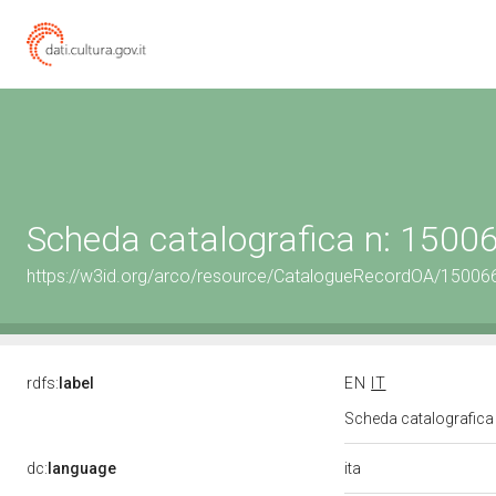
Scheda catalografica n: 150
https://w3id.org/arco/resource/CatalogueRecordOA/1500
rdfs:
label
EN
IT
Scheda catalografic
ita
dc:
language