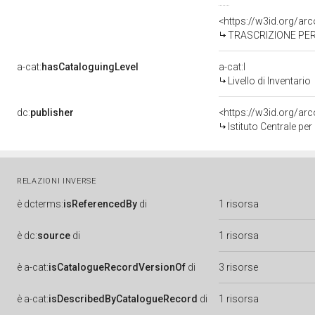
<https://w3id.org/a
TRASCRIZIONE PER
a-cat:
hasCataloguingLevel
a-cat:I
Livello di Inventario
dc:
publisher
<https://w3id.org/a
Istituto Centrale pe
RELAZIONI INVERSE
è
dcterms:
isReferencedBy
di
1 risorsa
è
dc:
source
di
1 risorsa
è
a-cat:
isCatalogueRecordVersionOf
di
3 risorse
è
a-cat:
isDescribedByCatalogueRecord
di
1 risorsa