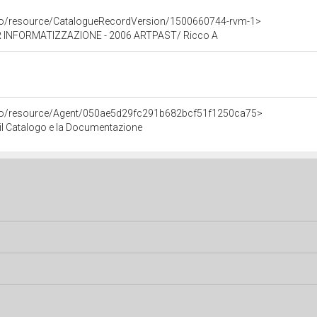
rco/resource/CatalogueRecordVersion/1500660744-rvm-1>
 INFORMATIZZAZIONE - 2006 ARTPAST/ Ricco A
rco/resource/Agent/050ae5d29fc291b682bcf51f1250ca75>
r il Catalogo e la Documentazione