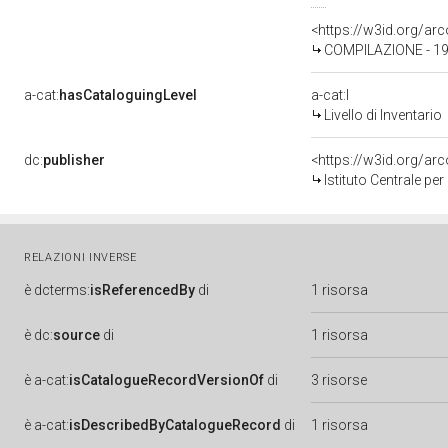
<https://w3id.org/a
COMPILAZIONE - 1
a-cat:
hasCataloguingLevel
a-cat:I
Livello di Inventario
dc:
publisher
<https://w3id.org/a
Istituto Centrale pe
RELAZIONI INVERSE
è
dcterms:
isReferencedBy
di
1 risorsa
è
dc:
source
di
1 risorsa
è
a-cat:
isCatalogueRecordVersionOf
di
3 risorse
è
a-cat:
isDescribedByCatalogueRecord
di
1 risorsa