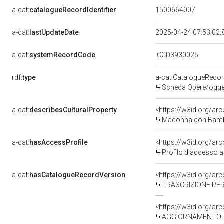
a-cat:
catalogueRecordIdentifier
1500664007
a-cat:
lastUpdateDate
2025-04-24 07:53:02
a-cat:
systemRecordCode
ICCD3930025
rdf:
type
a-cat:CatalogueReco
Scheda Opere/oggett
a-cat:
describesCulturalProperty
<https://w3id.org/ar
Madonna con Bambino e 
a-cat:
hasAccessProfile
<https://w3id.org/a
Profilo d'accesso a
a-cat:
hasCatalogueRecordVersion
<https://w3id.org/a
TRASCRIZIONE PER
<https://w3id.org/a
AGGIORNAMENTO - 