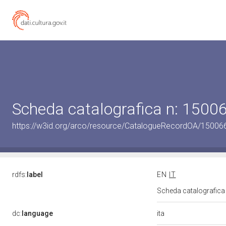
Scheda catalografica n: 150
https://w3id.org/arco/resource/CatalogueRecordOA/1500
rdfs:
label
EN
IT
Scheda catalografic
ita
dc:
language