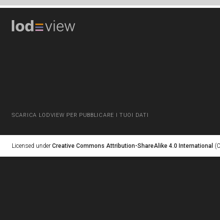
SCARICA LODVIEW PER PUBBLICARE I TUOI DATI
Licensed under
Creative Commons Attribution-ShareAlike 4.0 International
(C