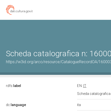
Scheda catalografica n: 160
https://w3id.org/arco/resource/CatalogueRecordOA/1600
rdfs:
label
EN
IT
Scheda catalografic
ita
dc:
language