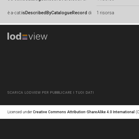
è
a-cat:
isDescribedByCatalogueRecord
di
1 risorsa
SCARICA LODVIEW PER PUBBLICARE I TUOI DATI
Licensed under
Creative Commons Attribution-ShareAlike 4.0 International
(C