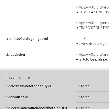
<https://w3id.org/a
COMPILAZIONE - 19
<https://w3id.org/a
TRASCRIZIONE PER 
a-cat:
hasCataloguingLevel
a-cat:C
Livello di Catalogo
dc:
publisher
<https://w3id.org/a
Istituto Centrale pe
RELAZIONI INVERSE
è
dcterms:
isReferencedBy
di
1 risorsa
è
dc:
source
di
1 risorsa
è
a-cat:
isCatalogueRecordVersionOf
di
4 risorse