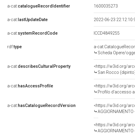
a-cat:
catalogueRecordIdentifier
1600035273
a-cat:
lastUpdateDate
2022-06-23 22:12:10
a-cat:
systemRecordCode
ICCD4849255
rdf:
type
a-cat:CatalogueReco
Scheda Opere/oggett
a-cat:
describesCulturalProperty
<https://w3id.org/ar
San Rocco (dipinto) 
a-cat:
hasAccessProfile
<https://w3id.org/a
Profilo d'accesso a
a-cat:
hasCatalogueRecordVersion
<https://w3id.org/a
AGGIORNAMENTO - R
<https://w3id.org/a
AGGIORNAMENTO - R