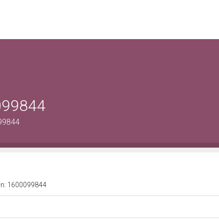
0099844
099844
a n: 1600099844