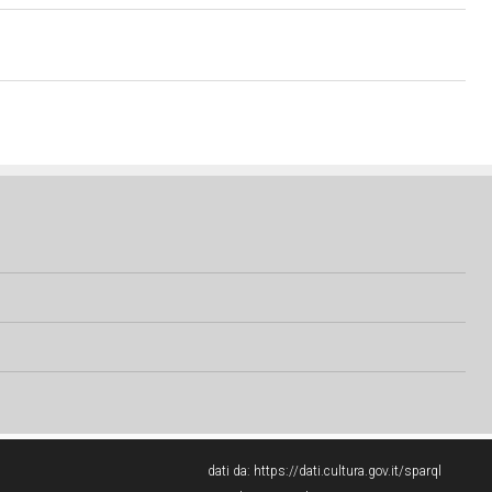
dati da:
https://dati.cultura.gov.it/sparql