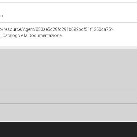
go
rco/resource/Agent/050ae5d29fc291b682bcf51f1250ca75>
r il Catalogo e la Documentazione