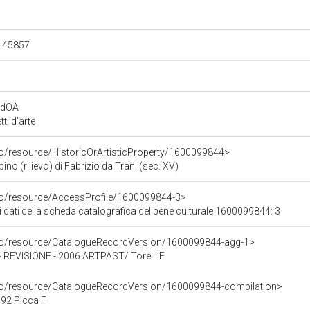
.145857
rdOA
i d'arte
co/resource/HistoricOrArtisticProperty/1600099844>
 (rilievo) di Fabrizio da Trani (sec. XV)
rco/resource/AccessProfile/1600099844-3>
i dati della scheda catalografica del bene culturale 1600099844: 3
rco/resource/CatalogueRecordVersion/1600099844-agg-1>
EVISIONE - 2006 ARTPAST/ Torelli E
rco/resource/CatalogueRecordVersion/1600099844-compilation>
92 Picca F