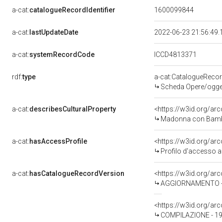
a-cat:
catalogueRecordIdentifier
1600099844
a-cat:
lastUpdateDate
2022-06-23 21:56:49
a-cat:
systemRecordCode
ICCD4813371
rdf:
type
a-cat:CatalogueReco
Scheda Opere/oggett
a-cat:
describesCulturalProperty
<https://w3id.org/ar
Madonna con Bambino
a-cat:
hasAccessProfile
<https://w3id.org/a
Profilo d'accesso a
a-cat:
hasCatalogueRecordVersion
<https://w3id.org/a
AGGIORNAMENTO - R
<https://w3id.org/a
COMPILAZIONE - 19