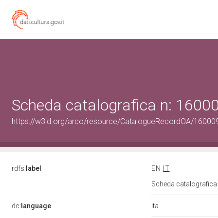
Scheda catalografica n: 160
https://w3id.org/arco/resource/CatalogueRecordOA/1600
rdfs:
label
EN
IT
Scheda catalografic
ita
dc:
language