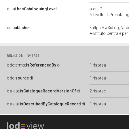
a-cat:
hasCataloguingLevel
a-cat:P
Livello di Precatalo
dc:
publisher
<https://w3id.org/a
Istituto Centrale pe
RELAZIONI INVERSE
è
dcterms:
isReferencedBy
di
1 risorsa
è
dc:
source
di
1 risorsa
è
a-cat:
isCatalogueRecordVersionOf
di
2 risorse
è
a-cat:
isDescribedByCatalogueRecord
di
1 risorsa