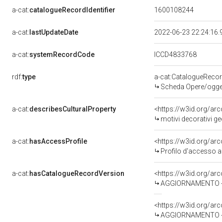
a-cat:
catalogueRecordIdentifier
1600108244
a-cat:
lastUpdateDate
2022-06-23 22:24:16
a-cat:
systemRecordCode
ICCD4833768
rdf:
type
a-cat:CatalogueReco
Scheda Opere/oggett
a-cat:
describesCulturalProperty
<https://w3id.org/ar
motivi decorativi geom
a-cat:
hasAccessProfile
<https://w3id.org/a
Profilo d'accesso a
a-cat:
hasCatalogueRecordVersion
<https://w3id.org/a
AGGIORNAMENTO - 
<https://w3id.org/a
AGGIORNAMENTO - R