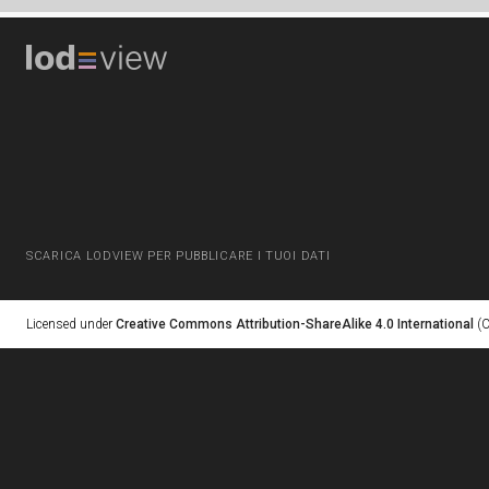
SCARICA LODVIEW PER PUBBLICARE I TUOI DATI
Licensed under
Creative Commons Attribution-ShareAlike 4.0 International
(C