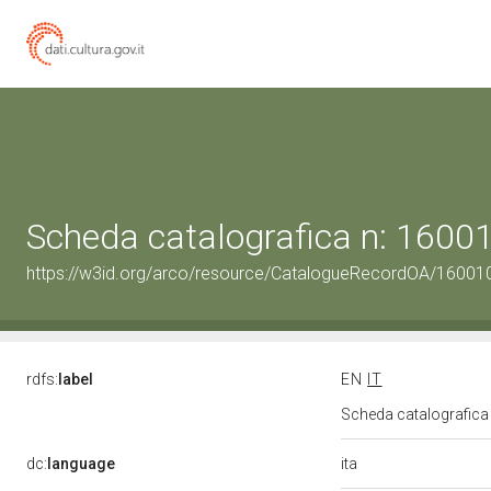
Scheda catalografica n: 160
https://w3id.org/arco/resource/CatalogueRecordOA/1600
rdfs:
label
EN
IT
Scheda catalografic
ita
dc:
language