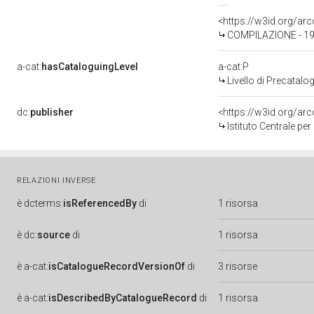
<https://w3id.org/a
COMPILAZIONE - 19
a-cat:
hasCataloguingLevel
a-cat:P
Livello di Precatalo
dc:
publisher
<https://w3id.org/a
Istituto Centrale pe
RELAZIONI INVERSE
è
dcterms:
isReferencedBy
di
1 risorsa
è
dc:
source
di
1 risorsa
è
a-cat:
isCatalogueRecordVersionOf
di
3 risorse
è
a-cat:
isDescribedByCatalogueRecord
di
1 risorsa