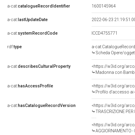
a-cat:
catalogueRecordIdentifier
1600145964
a-cat:
lastUpdateDate
2022-06-23 21:19:51.
a-cat:
systemRecordCode
ICCD4755771
rdf:
type
a-cat:CatalogueRecor
Scheda Opere/oggetti
a-cat:
describesCulturalProperty
<https://w3id.org/arc
Madonna con Bambino 
a-cat:
hasAccessProfile
<https://w3id.org/ar
Profilo d'accesso ai 
a-cat:
hasCatalogueRecordVersion
<https://w3id.org/ar
TRASCRIZIONE PER 
<https://w3id.org/ar
AGGIORNAMENTO - R