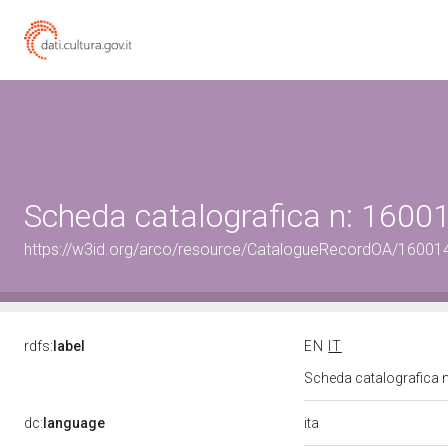
Scheda catalografica n: 160
https://w3id.org/arco/resource/CatalogueRecordOA/1600
rdfs:
label
EN
IT
Scheda catalografica
ita
dc:
language