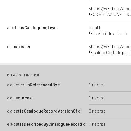
<https://w3id.org/ar
COMPILAZIONE - 19
a-cat:
hasCataloguingLevel
a-cat:I
Livello di Inventario
dc:
publisher
<https://w3id.org/ar
Istituto Centrale per
RELAZIONI INVERSE
è
dcterms:
isReferencedBy
di
1 risorsa
è
dc:
source
di
1 risorsa
è
a-cat:
isCatalogueRecordVersionOf
di
3 risorse
è
a-cat:
isDescribedByCatalogueRecord
di
1 risorsa