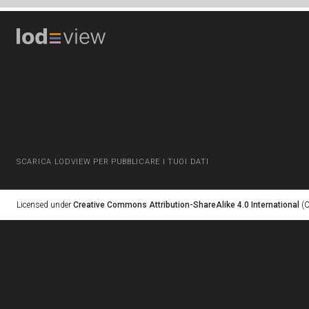
SCARICA LODVIEW PER PUBBLICARE I TUOI DATI
Licensed under
Creative Commons Attribution-ShareAlike 4.0 International
(C