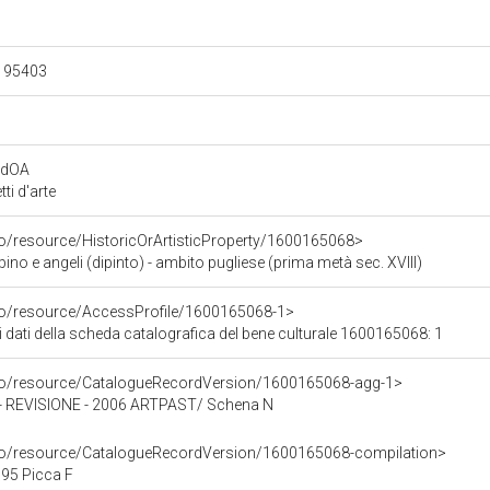
.195403
rdOA
i d'arte
co/resource/HistoricOrArtisticProperty/1600165068>
 e angeli (dipinto) - ambito pugliese (prima metà sec. XVIII)
rco/resource/AccessProfile/1600165068-1>
i dati della scheda catalografica del bene culturale 1600165068: 1
rco/resource/CatalogueRecordVersion/1600165068-agg-1>
REVISIONE - 2006 ARTPAST/ Schena N
rco/resource/CatalogueRecordVersion/1600165068-compilation>
95 Picca F