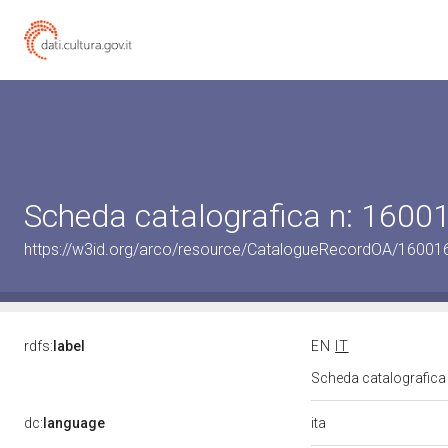
Scheda catalografica n: 160
https://w3id.org/arco/resource/CatalogueRecordOA/1600
rdfs:
label
EN
IT
Scheda catalografic
ita
dc:
language