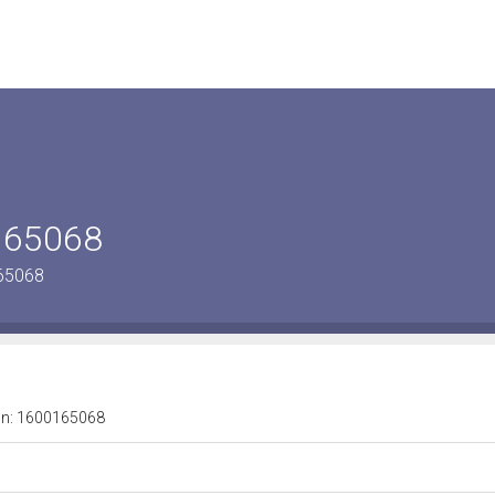
0165068
165068
a n: 1600165068