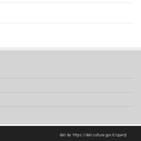
dati da:
https://dati.cultura.gov.it/sparql