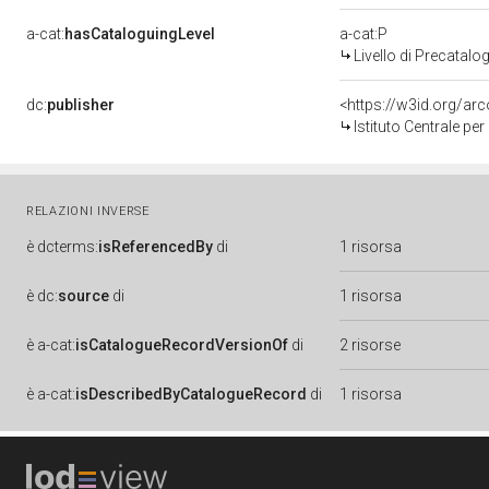
a-cat:
hasCataloguingLevel
a-cat:P
Livello di Precatalo
dc:
publisher
<https://w3id.org/a
Istituto Centrale pe
RELAZIONI INVERSE
è
dcterms:
isReferencedBy
di
1 risorsa
è
dc:
source
di
1 risorsa
è
a-cat:
isCatalogueRecordVersionOf
di
2 risorse
è
a-cat:
isDescribedByCatalogueRecord
di
1 risorsa