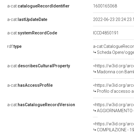
a-cat:
catalogueRecordIdentifier
1600165068
a-cat:
lastUpdateDate
2022-06-23 20:24:23
a-cat:
systemRecordCode
ICCD4850191
rdf:
type
a-cat:CatalogueReco
Scheda Opere/oggett
a-cat:
describesCulturalProperty
<https://w3id.org/ar
Madonna con Bambino
a-cat:
hasAccessProfile
<https://w3id.org/a
Profilo d'accesso a
a-cat:
hasCatalogueRecordVersion
<https://w3id.org/a
AGGIORNAMENTO - 
<https://w3id.org/a
COMPILAZIONE - 19