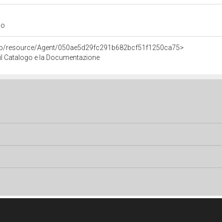
go
rco/resource/Agent/050ae5d29fc291b682bcf51f1250ca75>
r il Catalogo e la Documentazione