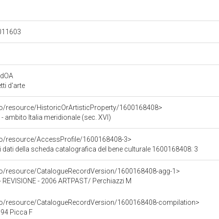
.011603
rdOA
i d'arte
co/resource/HistoricOrArtisticProperty/1600168408>
 ambito Italia meridionale (sec. XVI)
rco/resource/AccessProfile/1600168408-3>
i dati della scheda catalografica del bene culturale 1600168408: 3
rco/resource/CatalogueRecordVersion/1600168408-agg-1>
EVISIONE - 2006 ARTPAST/ Perchiazzi M
rco/resource/CatalogueRecordVersion/1600168408-compilation>
94 Picca F