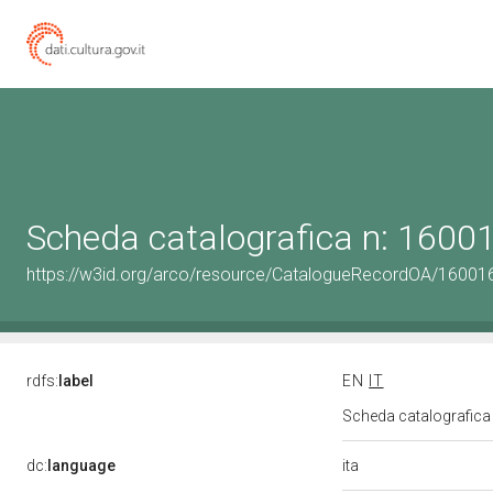
Scheda catalografica n: 160
https://w3id.org/arco/resource/CatalogueRecordOA/1600
rdfs:
label
EN
IT
Scheda catalografic
ita
dc:
language