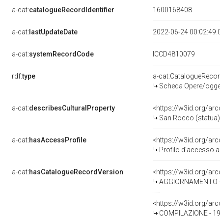
a-cat:
catalogueRecordIdentifier
1600168408
a-cat:
lastUpdateDate
2022-06-24 00:02:49
a-cat:
systemRecordCode
ICCD4810079
rdf:
type
a-cat:CatalogueReco
Scheda Opere/oggett
a-cat:
describesCulturalProperty
<https://w3id.org/ar
San Rocco (statua) -
a-cat:
hasAccessProfile
<https://w3id.org/a
Profilo d'accesso a
a-cat:
hasCatalogueRecordVersion
<https://w3id.org/a
AGGIORNAMENTO - R
<https://w3id.org/a
COMPILAZIONE - 19