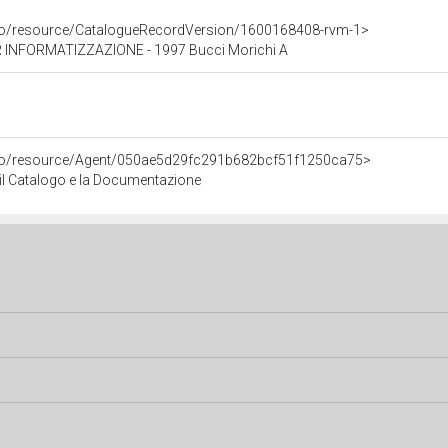
rco/resource/CatalogueRecordVersion/1600168408-rvm-1>
INFORMATIZZAZIONE - 1997 Bucci Morichi A
rco/resource/Agent/050ae5d29fc291b682bcf51f1250ca75>
r il Catalogo e la Documentazione