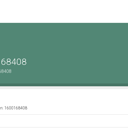
0168408
168408
a n: 1600168408