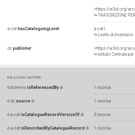
<https://w3id.org/a
TRASCRIZIONE PER 
a-cat:
hasCataloguingLevel
a-cat:I
Livello di Inventario
dc:
publisher
<https://w3id.org/a
Istituto Centrale pe
RELAZIONI INVERSE
è
dcterms:
isReferencedBy
di
1 risorsa
è
dc:
source
di
1 risorsa
è
a-cat:
isCatalogueRecordVersionOf
di
3 risorse
è
a-cat:
isDescribedByCatalogueRecord
di
1 risorsa