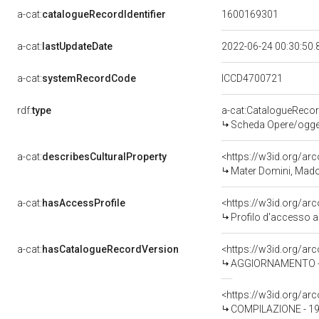
a-cat:
catalogueRecordIdentifier
1600169301
a-cat:
lastUpdateDate
2022-06-24 00:30:50
a-cat:
systemRecordCode
ICCD4700721
rdf:
type
a-cat:CatalogueReco
Scheda Opere/oggett
a-cat:
describesCulturalProperty
<https://w3id.org/ar
Mater Domini, Mado
a-cat:
hasAccessProfile
<https://w3id.org/a
Profilo d'accesso a
a-cat:
hasCatalogueRecordVersion
<https://w3id.org/a
AGGIORNAMENTO - R
<https://w3id.org/a
COMPILAZIONE - 19