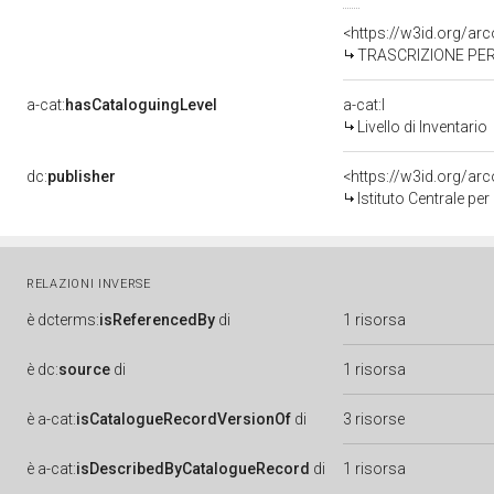
<https://w3id.org/a
TRASCRIZIONE PER
a-cat:
hasCataloguingLevel
a-cat:I
Livello di Inventario
dc:
publisher
<https://w3id.org/a
Istituto Centrale pe
RELAZIONI INVERSE
è
dcterms:
isReferencedBy
di
1 risorsa
è
dc:
source
di
1 risorsa
è
a-cat:
isCatalogueRecordVersionOf
di
3 risorse
è
a-cat:
isDescribedByCatalogueRecord
di
1 risorsa