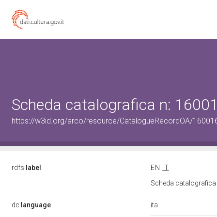
Scheda catalografica n: 160
https://w3id.org/arco/resource/CatalogueRecordOA/1600
rdfs:
label
EN
IT
Scheda catalografic
ita
dc:
language