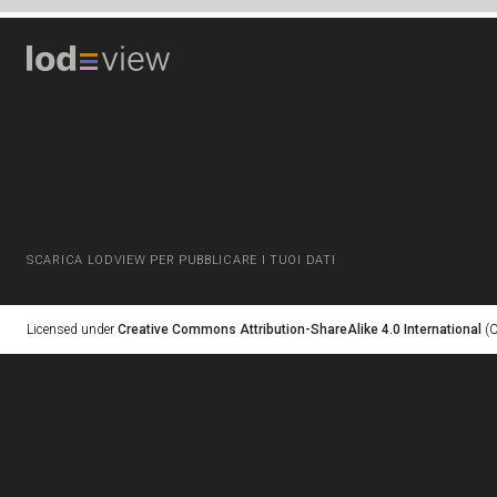
SCARICA LODVIEW PER PUBBLICARE I TUOI DATI
Licensed under
Creative Commons Attribution-ShareAlike 4.0 International
(C