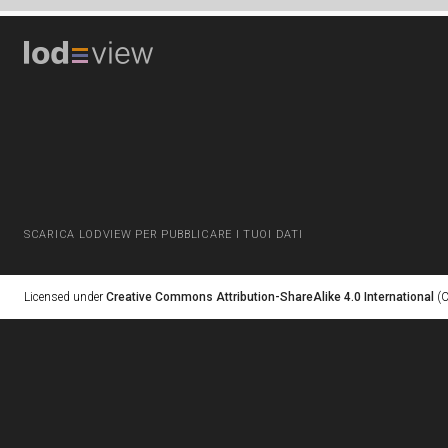
SCARICA LODVIEW PER PUBBLICARE I TUOI DATI
Licensed under
Creative Commons Attribution-ShareAlike 4.0 International
(C