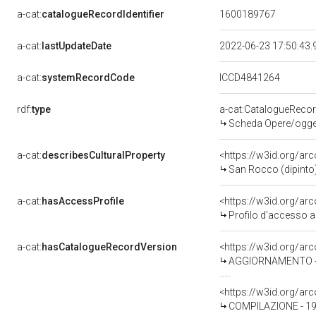
a-cat:
catalogueRecordIdentifier
1600189767
a-cat:
lastUpdateDate
2022-06-23 17:50:43
a-cat:
systemRecordCode
ICCD4841264
rdf:
type
a-cat:CatalogueReco
Scheda Opere/oggett
a-cat:
describesCulturalProperty
<https://w3id.org/ar
San Rocco (dipinto)
a-cat:
hasAccessProfile
<https://w3id.org/a
Profilo d'accesso a
a-cat:
hasCatalogueRecordVersion
<https://w3id.org/a
AGGIORNAMENTO - 
<https://w3id.org/a
COMPILAZIONE - 19