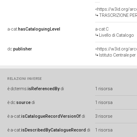
<https://w3id.org/a
TRASCRIZIONE PER
a-cat:
hasCataloguingLevel
a-cat:C
Livello di Catalogo
dc:
publisher
<https://w3id.org/a
Istituto Centrale pe
RELAZIONI INVERSE
è
dcterms:
isReferencedBy
di
1 risorsa
è
dc:
source
di
1 risorsa
è
a-cat:
isCatalogueRecordVersionOf
di
3 risorse
è
a-cat:
isDescribedByCatalogueRecord
di
1 risorsa