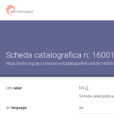
Scheda catalografica n: 160
https://w3id.org/arco/resource/CatalogueRecordOA/1600
rdfs:
label
EN
IT
Scheda catalografic
ita
dc:
language