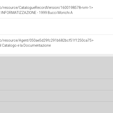
rco/resource/CatalogueRecordVersion/1600198578-rvm-1>
INFORMATIZZAZIONE - 1999 Bucci Morichi A
rco/resource/Agent/050ae5d29fc291b682bcf51f1250ca75>
r il Catalogo e la Documentazione