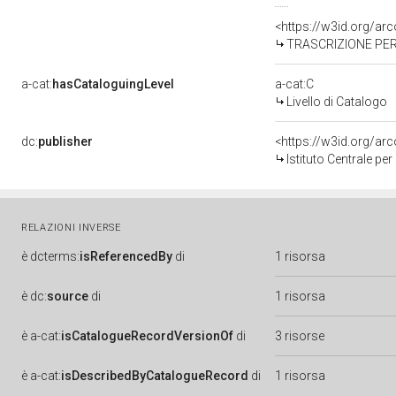
<https://w3id.org/a
TRASCRIZIONE PER 
a-cat:
hasCataloguingLevel
a-cat:C
Livello di Catalogo
dc:
publisher
<https://w3id.org/a
Istituto Centrale pe
RELAZIONI INVERSE
è
dcterms:
isReferencedBy
di
1 risorsa
è
dc:
source
di
1 risorsa
è
a-cat:
isCatalogueRecordVersionOf
di
3 risorse
è
a-cat:
isDescribedByCatalogueRecord
di
1 risorsa