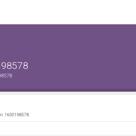
0198578
198578
a n: 1600198578