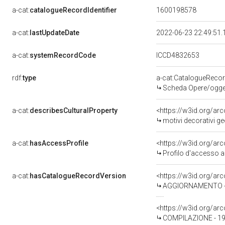
a-cat:
catalogueRecordIdentifier
1600198578
a-cat:
lastUpdateDate
2022-06-23 22:49:51
a-cat:
systemRecordCode
ICCD4832653
rdf:
type
a-cat:CatalogueReco
Scheda Opere/oggett
a-cat:
describesCulturalProperty
<https://w3id.org/ar
motivi decorativi ge
a-cat:
hasAccessProfile
<https://w3id.org/a
Profilo d'accesso a
a-cat:
hasCatalogueRecordVersion
<https://w3id.org/a
AGGIORNAMENTO - 
<https://w3id.org/a
COMPILAZIONE - 19