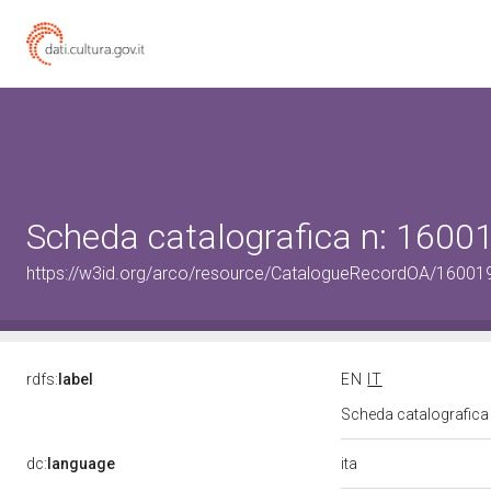
Scheda catalografica n: 160
https://w3id.org/arco/resource/CatalogueRecordOA/1600
rdfs:
label
EN
IT
Scheda catalografic
ita
dc:
language