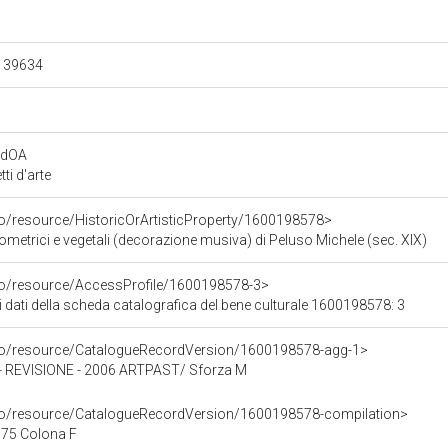
.139634
rdOA
i d'arte
co/resource/HistoricOrArtisticProperty/1600198578>
ometrici e vegetali (decorazione musiva) di Peluso Michele (sec. XIX)
rco/resource/AccessProfile/1600198578-3>
i dati della scheda catalografica del bene culturale 1600198578: 3
rco/resource/CatalogueRecordVersion/1600198578-agg-1>
REVISIONE - 2006 ARTPAST/ Sforza M
rco/resource/CatalogueRecordVersion/1600198578-compilation>
75 Colona F