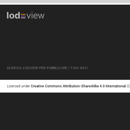
SCARICA LODVIEW PER PUBBLICARE I TUOI DATI
Licensed under
Creative Commons Attribution-ShareAlike 4.0 International
(C