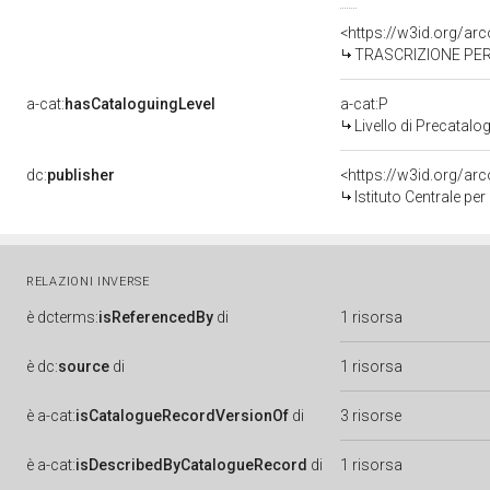
<https://w3id.org/a
TRASCRIZIONE PER 
a-cat:
hasCataloguingLevel
a-cat:P
Livello di Precatalo
dc:
publisher
<https://w3id.org/a
Istituto Centrale pe
RELAZIONI INVERSE
è
dcterms:
isReferencedBy
di
1 risorsa
è
dc:
source
di
1 risorsa
è
a-cat:
isCatalogueRecordVersionOf
di
3 risorse
è
a-cat:
isDescribedByCatalogueRecord
di
1 risorsa