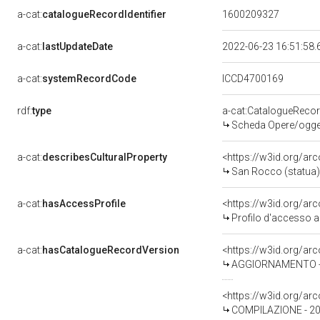
a-cat:
catalogueRecordIdentifier
1600209327
a-cat:
lastUpdateDate
2022-06-23 16:51:58
a-cat:
systemRecordCode
ICCD4700169
rdf:
type
a-cat:CatalogueReco
Scheda Opere/oggett
a-cat:
describesCulturalProperty
<https://w3id.org/ar
San Rocco (statua) 
a-cat:
hasAccessProfile
<https://w3id.org/a
Profilo d'accesso a
a-cat:
hasCatalogueRecordVersion
<https://w3id.org/a
AGGIORNAMENTO - R
<https://w3id.org/a
COMPILAZIONE - 20