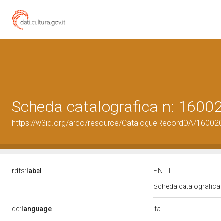
Scheda catalografica n: 160
https://w3id.org/arco/resource/CatalogueRecordOA/1600
rdfs:
label
EN
IT
Scheda catalografic
ita
dc:
language