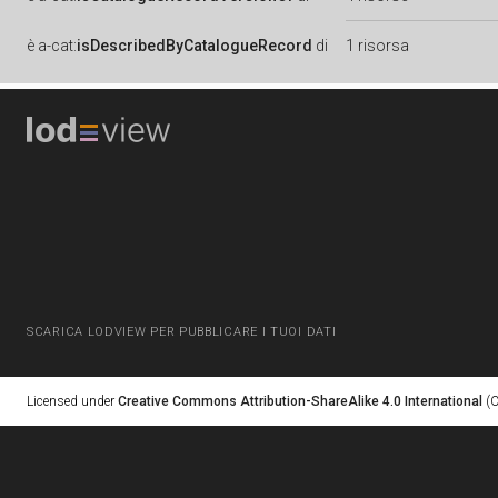
è
a-cat:
isDescribedByCatalogueRecord
di
1 risorsa
SCARICA LODVIEW PER PUBBLICARE I TUOI DATI
Licensed under
Creative Commons Attribution-ShareAlike 4.0 International
(C