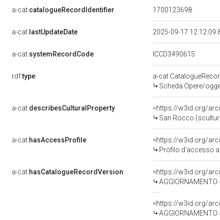
a-cat:
catalogueRecordIdentifier
1700123698
a-cat:
lastUpdateDate
2025-09-17 12:12:09
a-cat:
systemRecordCode
ICCD3490615
rdf:
type
a-cat:CatalogueReco
Scheda Opere/oggett
a-cat:
describesCulturalProperty
<https://w3id.org/ar
San Rocco (scultura
a-cat:
hasAccessProfile
<https://w3id.org/a
Profilo d'accesso a
a-cat:
hasCatalogueRecordVersion
<https://w3id.org/a
AGGIORNAMENTO - R
<https://w3id.org/a
AGGIORNAMENTO - 