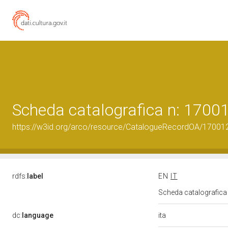
Scheda catalografica n: 170
https://w3id.org/arco/resource/CatalogueRecordOA/1700
rdfs:
label
EN
IT
Scheda catalografic
ita
dc:
language