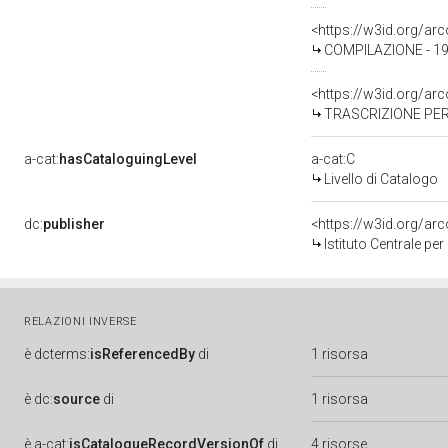
<https://w3id.org/a
COMPILAZIONE - 19
<https://w3id.org/a
TRASCRIZIONE PER
a-cat:
hasCataloguingLevel
a-cat:C
Livello di Catalogo
dc:
publisher
<https://w3id.org/a
Istituto Centrale pe
RELAZIONI INVERSE
è
dcterms:
isReferencedBy
di
1 risorsa
è
dc:
source
di
1 risorsa
è
a-cat:
isCatalogueRecordVersionOf
di
4 risorse