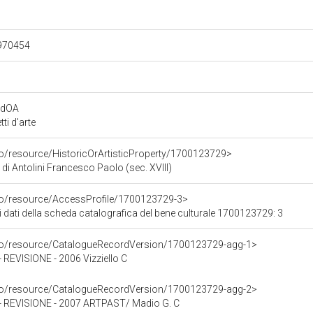
.970454
rdOA
i d'arte
co/resource/HistoricOrArtisticProperty/1700123729>
di Antolini Francesco Paolo (sec. XVIII)
rco/resource/AccessProfile/1700123729-3>
i dati della scheda catalografica del bene culturale 1700123729: 3
rco/resource/CatalogueRecordVersion/1700123729-agg-1>
EVISIONE - 2006 Vizziello C
rco/resource/CatalogueRecordVersion/1700123729-agg-2>
REVISIONE - 2007 ARTPAST/ Madio G. C