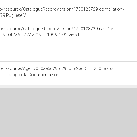
rco/resource/CatalogueRecordVersion/1700123729-compilation>
79 Pugliese V
rco/resource/CatalogueRecordVersion/1700123729-rvm-1>
INFORMATIZZAZIONE - 1996 De Savino L
rco/resource/Agent/050ae5d29fc291b682bcf51f1250ca75>
r il Catalogo e la Documentazione