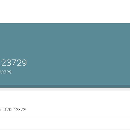
0123729
123729
a n: 1700123729