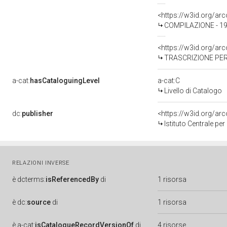
<https://w3id.org/a
COMPILAZIONE - 19
<https://w3id.org/a
TRASCRIZIONE PER 
a-cat:
hasCataloguingLevel
a-cat:C
Livello di Catalogo
dc:
publisher
<https://w3id.org/a
Istituto Centrale pe
RELAZIONI INVERSE
è
dcterms:
isReferencedBy
di
1 risorsa
è
dc:
source
di
1 risorsa
è
a-cat:
isCatalogueRecordVersionOf
di
4 risorse