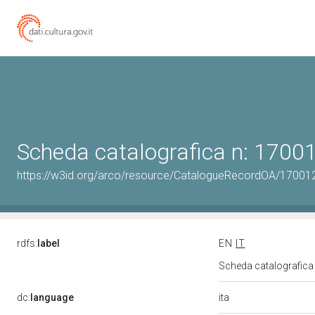
Scheda catalografica n: 170
https://w3id.org/arco/resource/CatalogueRecordOA/1700
rdfs:
label
EN
IT
Scheda catalografic
ita
dc:
language