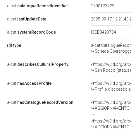
a-cat:
catalogueRecordIdentifier
1700123729
a-cat:
lastUpdateDate
2025-09-17 12:21:43
a-cat:
systemRecordCode
ICCD3490704
rdf:
type
a-cat:CatalogueReco
Scheda Opere/oggett
a-cat:
describesCulturalProperty
<https://w3id.org/ar
San Rocco (statua) 
a-cat:
hasAccessProfile
<https://w3id.org/a
Profilo d'accesso a
a-cat:
hasCatalogueRecordVersion
<https://w3id.org/a
AGGIORNAMENTO - R
<https://w3id.org/a
AGGIORNAMENTO - 