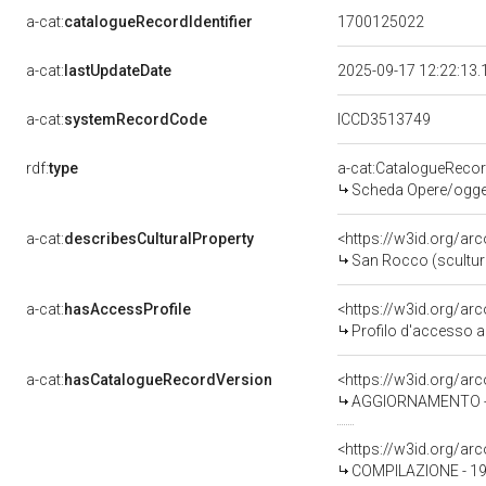
a-cat:
catalogueRecordIdentifier
1700125022
a-cat:
lastUpdateDate
2025-09-17 12:22:13
a-cat:
systemRecordCode
ICCD3513749
rdf:
type
a-cat:CatalogueReco
Scheda Opere/oggett
a-cat:
describesCulturalProperty
<https://w3id.org/ar
San Rocco (scultura)
a-cat:
hasAccessProfile
<https://w3id.org/a
Profilo d'accesso a
a-cat:
hasCatalogueRecordVersion
<https://w3id.org/a
AGGIORNAMENTO - 
<https://w3id.org/a
COMPILAZIONE - 19