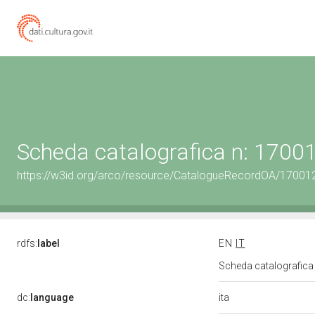
Scheda catalografica n: 170
https://w3id.org/arco/resource/CatalogueRecordOA/1700
rdfs:
label
EN
IT
Scheda catalografic
ita
dc:
language