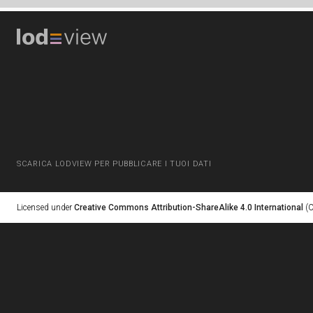
SCARICA LODVIEW PER PUBBLICARE I TUOI DATI
Licensed under
Creative Commons Attribution-ShareAlike 4.0 International
(C