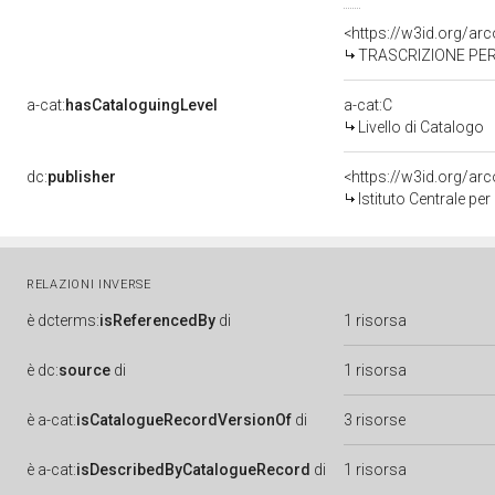
<https://w3id.org/a
TRASCRIZIONE PER
a-cat:
hasCataloguingLevel
a-cat:C
Livello di Catalogo
dc:
publisher
<https://w3id.org/a
Istituto Centrale pe
RELAZIONI INVERSE
è
dcterms:
isReferencedBy
di
1 risorsa
è
dc:
source
di
1 risorsa
è
a-cat:
isCatalogueRecordVersionOf
di
3 risorse
è
a-cat:
isDescribedByCatalogueRecord
di
1 risorsa