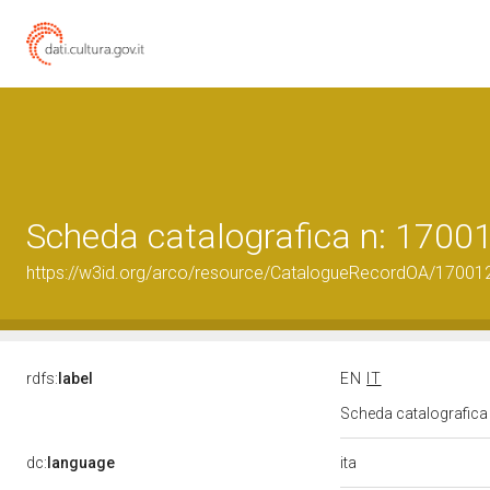
Scheda catalografica n: 170
https://w3id.org/arco/resource/CatalogueRecordOA/1700
rdfs:
label
EN
IT
Scheda catalografic
ita
dc:
language