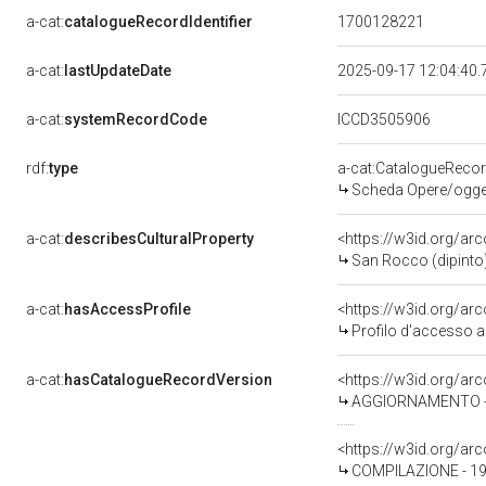
a-cat:
catalogueRecordIdentifier
1700128221
a-cat:
lastUpdateDate
2025-09-17 12:04:40
a-cat:
systemRecordCode
ICCD3505906
rdf:
type
a-cat:CatalogueReco
Scheda Opere/oggett
a-cat:
describesCulturalProperty
<https://w3id.org/ar
San Rocco (dipinto) 
a-cat:
hasAccessProfile
<https://w3id.org/a
Profilo d'accesso a
a-cat:
hasCatalogueRecordVersion
<https://w3id.org/a
AGGIORNAMENTO - 
<https://w3id.org/a
COMPILAZIONE - 19