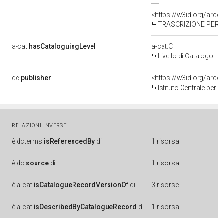
<https://w3id.org/a
TRASCRIZIONE PER
a-cat:
hasCataloguingLevel
a-cat:C
Livello di Catalogo
dc:
publisher
<https://w3id.org/a
Istituto Centrale pe
RELAZIONI INVERSE
è
dcterms:
isReferencedBy
di
1 risorsa
è
dc:
source
di
1 risorsa
è
a-cat:
isCatalogueRecordVersionOf
di
3 risorse
è
a-cat:
isDescribedByCatalogueRecord
di
1 risorsa