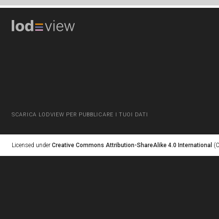
SCARICA LODVIEW PER PUBBLICARE I TUOI DATI
Licensed under
Creative Commons Attribution-ShareAlike 4.0 International
(C