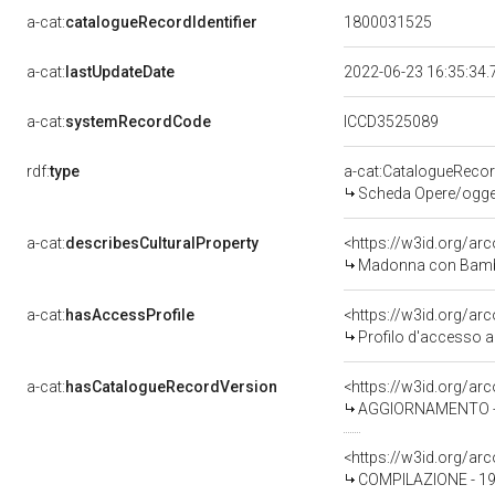
a-cat:
catalogueRecordIdentifier
1800031525
a-cat:
lastUpdateDate
2022-06-23 16:35:34
a-cat:
systemRecordCode
ICCD3525089
rdf:
type
a-cat:CatalogueReco
Scheda Opere/oggett
a-cat:
describesCulturalProperty
<https://w3id.org/ar
Madonna con Bambino
a-cat:
hasAccessProfile
<https://w3id.org/a
Profilo d'accesso a
a-cat:
hasCatalogueRecordVersion
<https://w3id.org/a
AGGIORNAMENTO - R
<https://w3id.org/a
COMPILAZIONE - 199