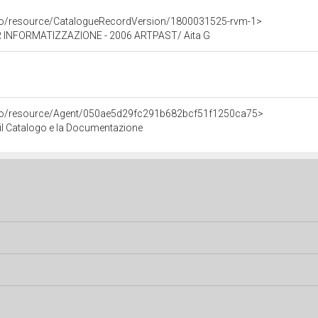
rco/resource/CatalogueRecordVersion/1800031525-rvm-1>
 INFORMATIZZAZIONE - 2006 ARTPAST/ Aita G
rco/resource/Agent/050ae5d29fc291b682bcf51f1250ca75>
r il Catalogo e la Documentazione