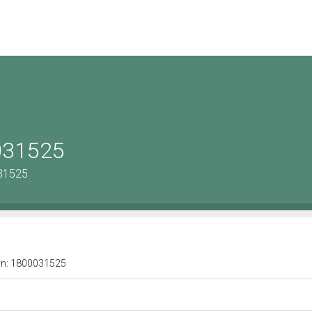
0031525
031525
a n: 1800031525