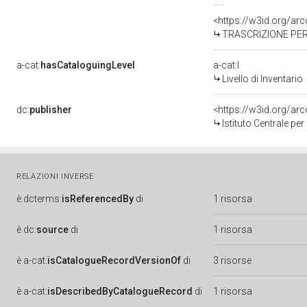
<https://w3id.org/a
TRASCRIZIONE PER
a-cat:
hasCataloguingLevel
a-cat:I
Livello di Inventario
dc:
publisher
<https://w3id.org/a
Istituto Centrale pe
RELAZIONI INVERSE
è
dcterms:
isReferencedBy
di
1 risorsa
è
dc:
source
di
1 risorsa
è
a-cat:
isCatalogueRecordVersionOf
di
3 risorse
è
a-cat:
isDescribedByCatalogueRecord
di
1 risorsa