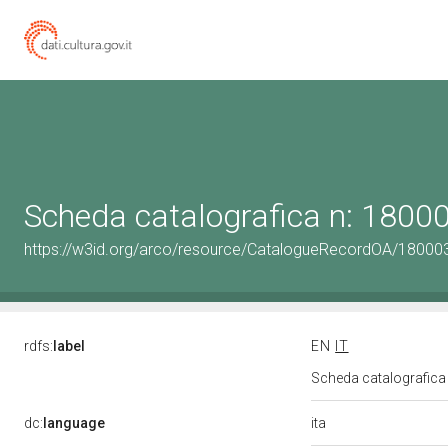
Scheda catalografica n: 180
https://w3id.org/arco/resource/CatalogueRecordOA/1800
rdfs:
label
EN
IT
Scheda catalografic
ita
dc:
language