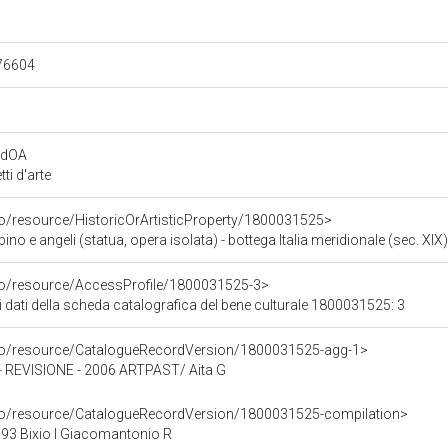
.76604
rdOA
i d'arte
co/resource/HistoricOrArtisticProperty/1800031525>
 e angeli (statua, opera isolata) - bottega Italia meridionale (sec. XIX)
rco/resource/AccessProfile/1800031525-3>
i dati della scheda catalografica del bene culturale 1800031525: 3
rco/resource/CatalogueRecordVersion/1800031525-agg-1>
EVISIONE - 2006 ARTPAST/ Aita G
rco/resource/CatalogueRecordVersion/1800031525-compilation>
3 Bixio I Giacomantonio R