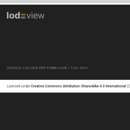
SCARICA LODVIEW PER PUBBLICARE I TUOI DATI
Licensed under
Creative Commons Attribution-ShareAlike 4.0 International
(C