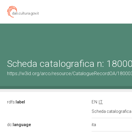
Scheda catalografica n: 180
https://w3id.org/arco/resource/CatalogueRecordOA/1800
rdfs:
label
EN
IT
Scheda catalografic
ita
dc:
language