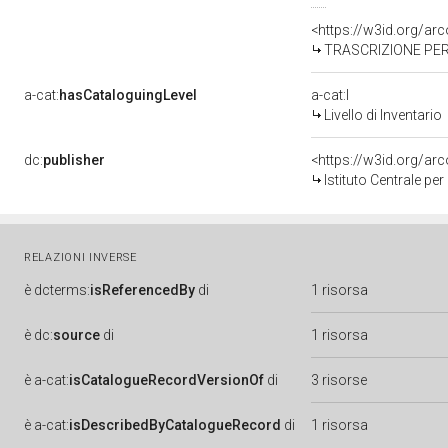
<https://w3id.org/a
TRASCRIZIONE PER 
a-cat:
hasCataloguingLevel
a-cat:I
Livello di Inventario
dc:
publisher
<https://w3id.org/a
Istituto Centrale pe
RELAZIONI INVERSE
è
dcterms:
isReferencedBy
di
1 risorsa
è
dc:
source
di
1 risorsa
è
a-cat:
isCatalogueRecordVersionOf
di
3 risorse
è
a-cat:
isDescribedByCatalogueRecord
di
1 risorsa