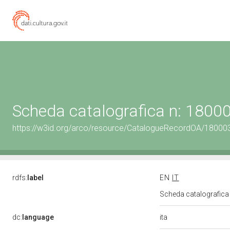
Scheda catalografica n: 180
https://w3id.org/arco/resource/CatalogueRecordOA/1800
rdfs:
label
EN
IT
Scheda catalografic
ita
dc:
language