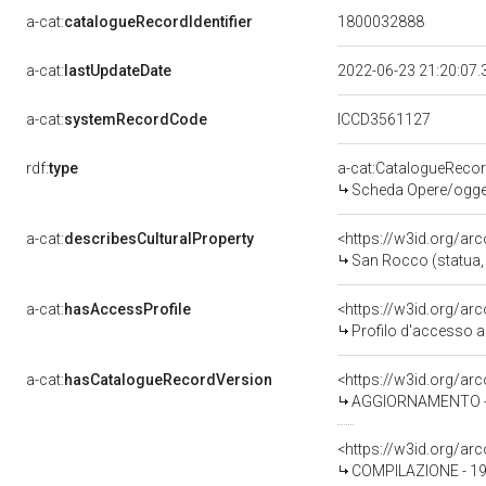
a-cat:
catalogueRecordIdentifier
1800032888
a-cat:
lastUpdateDate
2022-06-23 21:20:07
a-cat:
systemRecordCode
ICCD3561127
rdf:
type
a-cat:CatalogueReco
Scheda Opere/oggett
a-cat:
describesCulturalProperty
<https://w3id.org/ar
San Rocco (statua, o
a-cat:
hasAccessProfile
<https://w3id.org/a
Profilo d'accesso a
a-cat:
hasCatalogueRecordVersion
<https://w3id.org/a
AGGIORNAMENTO - R
<https://w3id.org/a
COMPILAZIONE - 19