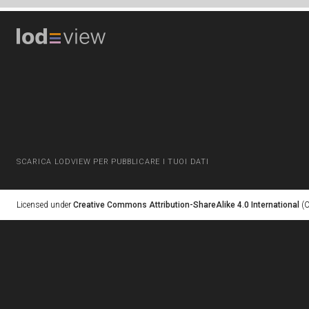
SCARICA LODVIEW PER PUBBLICARE I TUOI DATI
Licensed under
Creative Commons Attribution-ShareAlike 4.0 International
(C