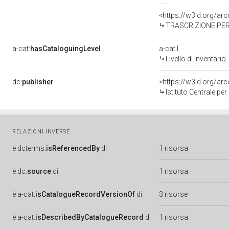
<https://w3id.org/a
TRASCRIZIONE PER
a-cat:
hasCataloguingLevel
a-cat:I
Livello di Inventario
dc:
publisher
<https://w3id.org/a
Istituto Centrale pe
RELAZIONI INVERSE
è
dcterms:
isReferencedBy
di
1 risorsa
è
dc:
source
di
1 risorsa
è
a-cat:
isCatalogueRecordVersionOf
di
3 risorse
è
a-cat:
isDescribedByCatalogueRecord
di
1 risorsa