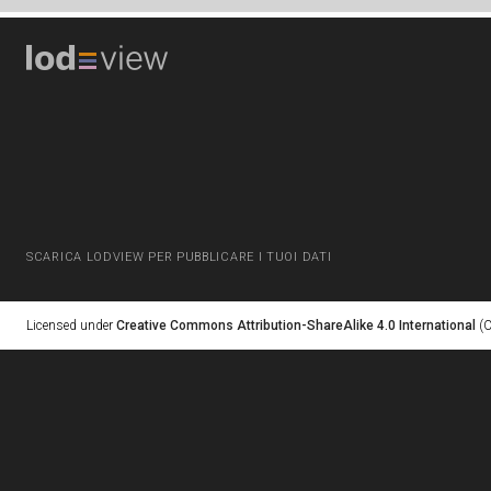
SCARICA LODVIEW PER PUBBLICARE I TUOI DATI
Licensed under
Creative Commons Attribution-ShareAlike 4.0 International
(C