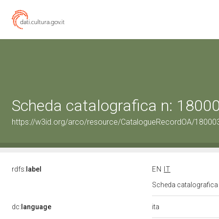
Scheda catalografica n: 180
https://w3id.org/arco/resource/CatalogueRecordOA/1800
rdfs:
label
EN
IT
Scheda catalografic
ita
dc:
language