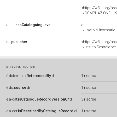
<https://w3id.org/a
COMPILAZIONE - 1
a-cat:
hasCataloguingLevel
a-cat:I
Livello di Inventario
dc:
publisher
<https://w3id.org/a
Istituto Centrale pe
RELAZIONI INVERSE
è
dcterms:
isReferencedBy
di
1 risorsa
è
dc:
source
di
1 risorsa
è
a-cat:
isCatalogueRecordVersionOf
di
3 risorse
è
a-cat:
isDescribedByCatalogueRecord
di
1 risorsa