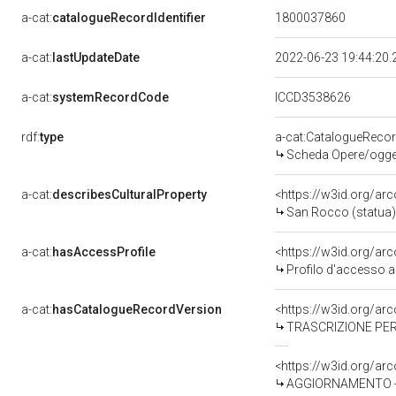
a-cat:
catalogueRecordIdentifier
1800037860
a-cat:
lastUpdateDate
2022-06-23 19:44:20
a-cat:
systemRecordCode
ICCD3538626
rdf:
type
a-cat:CatalogueReco
Scheda Opere/oggett
a-cat:
describesCulturalProperty
<https://w3id.org/ar
San Rocco (statua) 
a-cat:
hasAccessProfile
<https://w3id.org/a
Profilo d'accesso a
a-cat:
hasCatalogueRecordVersion
<https://w3id.org/a
TRASCRIZIONE PER
<https://w3id.org/a
AGGIORNAMENTO - R