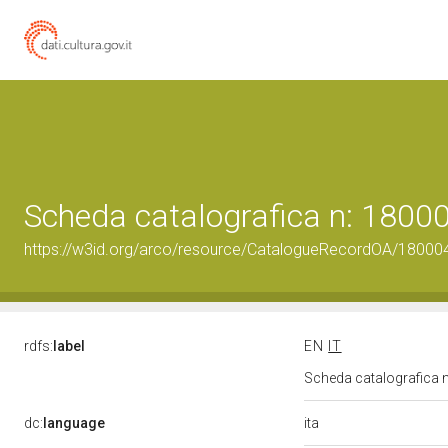
Scheda catalografica n: 180
https://w3id.org/arco/resource/CatalogueRecordOA/1800
rdfs:
label
EN
IT
Scheda catalografica
ita
dc:
language