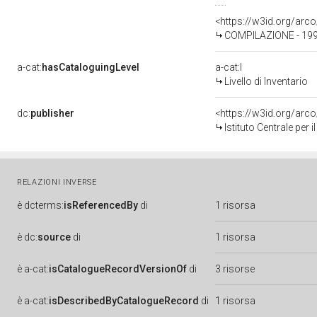
<https://w3id.org/ar
COMPILAZIONE - 19
a-cat:
hasCataloguingLevel
a-cat:I
Livello di Inventario
dc:
publisher
<https://w3id.org/ar
Istituto Centrale per
RELAZIONI INVERSE
è
dcterms:
isReferencedBy
di
1 risorsa
è
dc:
source
di
1 risorsa
è
a-cat:
isCatalogueRecordVersionOf
di
3 risorse
è
a-cat:
isDescribedByCatalogueRecord
di
1 risorsa