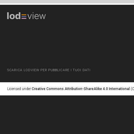
SCARICA LODVIEW PER PUBBLICARE I TUOI DATI
Licensed under
Creative Commons Attribution-ShareAlike 4.0 International
(C