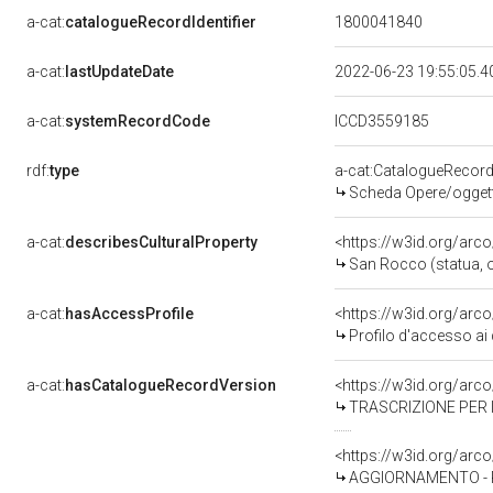
a-cat:
catalogueRecordIdentifier
1800041840
a-cat:
lastUpdateDate
2022-06-23 19:55:05.
a-cat:
systemRecordCode
ICCD3559185
rdf:
type
a-cat:CatalogueRecor
Scheda Opere/oggetti
a-cat:
describesCulturalProperty
<https://w3id.org/arc
San Rocco (statua, o
a-cat:
hasAccessProfile
<https://w3id.org/ar
Profilo d'accesso ai 
a-cat:
hasCatalogueRecordVersion
<https://w3id.org/ar
TRASCRIZIONE PER 
<https://w3id.org/ar
AGGIORNAMENTO - R