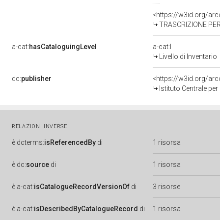
<https://w3id.org/a
TRASCRIZIONE PER
a-cat:
hasCataloguingLevel
a-cat:I
Livello di Inventario
dc:
publisher
<https://w3id.org/a
Istituto Centrale pe
RELAZIONI INVERSE
è
dcterms:
isReferencedBy
di
1 risorsa
è
dc:
source
di
1 risorsa
è
a-cat:
isCatalogueRecordVersionOf
di
3 risorse
è
a-cat:
isDescribedByCatalogueRecord
di
1 risorsa