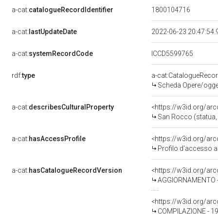
a-cat:
catalogueRecordIdentifier
1800104716
a-cat:
lastUpdateDate
2022-06-23 20:47:54
a-cat:
systemRecordCode
ICCD5599765
rdf:
type
a-cat:CatalogueReco
Scheda Opere/oggett
a-cat:
describesCulturalProperty
<https://w3id.org/ar
San Rocco (statua, 
a-cat:
hasAccessProfile
<https://w3id.org/a
Profilo d'accesso a
a-cat:
hasCatalogueRecordVersion
<https://w3id.org/a
AGGIORNAMENTO - 
<https://w3id.org/a
COMPILAZIONE - 19