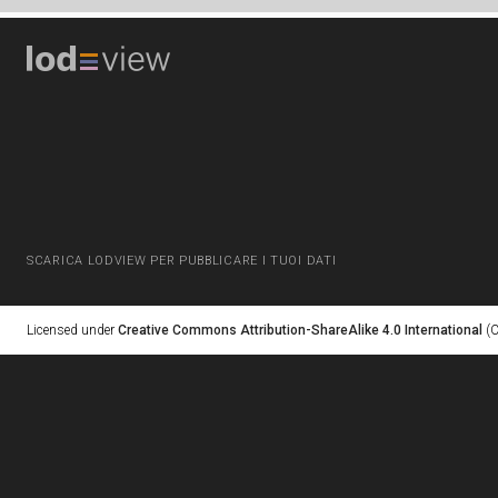
SCARICA LODVIEW PER PUBBLICARE I TUOI DATI
Licensed under
Creative Commons Attribution-ShareAlike 4.0 International
(C