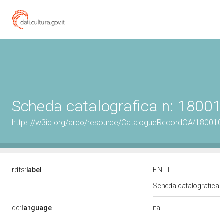
Scheda catalografica n: 180
https://w3id.org/arco/resource/CatalogueRecordOA/1800
rdfs:
label
EN
IT
Scheda catalografic
ita
dc:
language