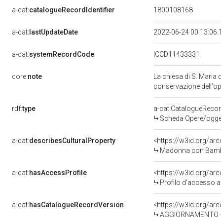
a-cat:
catalogueRecordIdentifier
1800108168
a-cat:
lastUpdateDate
2022-06-24 00:13:06
a-cat:
systemRecordCode
ICCD11433331
core:
note
La chiesa di S. Maria
conservazione dell'o
rdf:
type
a-cat:CatalogueReco
Scheda Opere/oggett
a-cat:
describesCulturalProperty
<https://w3id.org/ar
Madonna con Bambino 
a-cat:
hasAccessProfile
<https://w3id.org/a
Profilo d'accesso a
a-cat:
hasCatalogueRecordVersion
<https://w3id.org/a
AGGIORNAMENTO - R