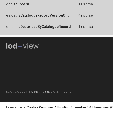
è
dc:
source
di
1 risorsa
è
a-cat:
isCatalogueRecordVersionOf
di
4 risorse
è
a-cat:
isDescribedByCatalogueRecord
di
1 risorsa
SCARICA LODVIEW PER PUBBLICARE I TUOI DATI
Licensed under
Creative Commons Attribution-ShareAlike 4.0 International
(C