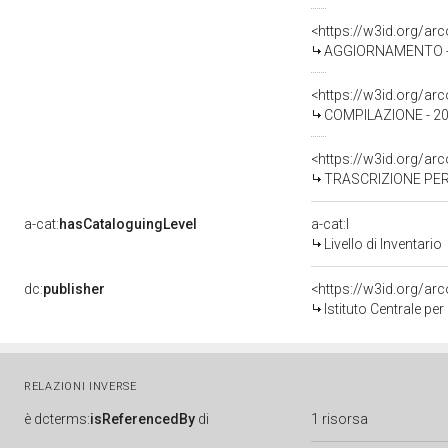
<https://w3id.org/a
AGGIORNAMENTO - R
<https://w3id.org/a
COMPILAZIONE - 200
<https://w3id.org/a
TRASCRIZIONE PER
a-cat:
hasCataloguingLevel
a-cat:I
Livello di Inventario
dc:
publisher
<https://w3id.org/a
Istituto Centrale pe
RELAZIONI INVERSE
è
dcterms:
isReferencedBy
di
1 risorsa