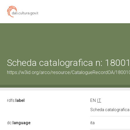
Scheda catalografica n: 180
https://w3id.org/arco/resource/CatalogueRecordOA/1800
rdfs:
label
EN
IT
Scheda catalografic
ita
dc:
language