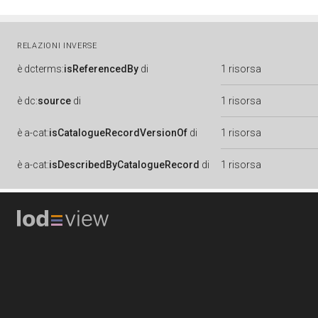
RELAZIONI INVERSE
è
dcterms:
isReferencedBy
di
1 risorsa
è
dc:
source
di
1 risorsa
è
a-cat:
isCatalogueRecordVersionOf
di
1 risorsa
è
a-cat:
isDescribedByCatalogueRecord
di
1 risorsa