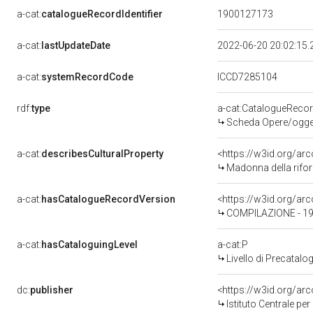
a-cat:
catalogueRecordIdentifier
1900127173
a-cat:
lastUpdateDate
2022-06-20 20:02:15
a-cat:
systemRecordCode
ICCD7285104
rdf:
type
a-cat:CatalogueReco
Scheda Opere/oggett
a-cat:
describesCulturalProperty
<https://w3id.org/ar
Madonna della rifor
a-cat:
hasCatalogueRecordVersion
<https://w3id.org/a
COMPILAZIONE - 19
a-cat:
hasCataloguingLevel
a-cat:P
Livello di Precatalo
dc:
publisher
<https://w3id.org/a
Istituto Centrale pe