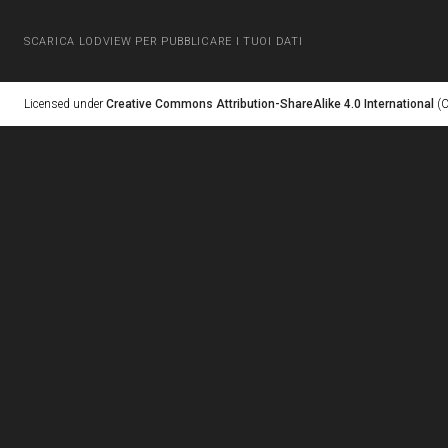
SCARICA LODVIEW PER PUBBLICARE I TUOI DATI
Licensed under
Creative Commons Attribution-ShareAlike 4.0 International
(C