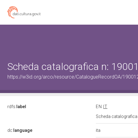
Scheda catalografica n: 190
https://w3id.org/arco/resource/CatalogueRecordOA/1900
rdfs:
label
EN
IT
Scheda catalografic
ita
dc:
language