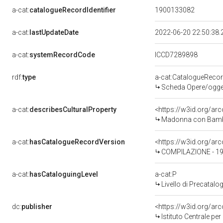
a-cat:
catalogueRecordIdentifier
1900133082
a-cat:
lastUpdateDate
2022-06-20 22:50:38
a-cat:
systemRecordCode
ICCD7289898
rdf:
type
a-cat:CatalogueReco
Scheda Opere/oggett
a-cat:
describesCulturalProperty
<https://w3id.org/ar
Madonna con Bambino
a-cat:
hasCatalogueRecordVersion
<https://w3id.org/a
COMPILAZIONE - 199
a-cat:
hasCataloguingLevel
a-cat:P
Livello di Precatalo
dc:
publisher
<https://w3id.org/a
Istituto Centrale pe