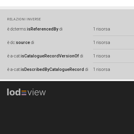
RELAZIONI INVERSE
è
dcterms:
isReferencedBy
di
1 risorsa
è
dc:
source
di
1 risorsa
è
a-cat:
isCatalogueRecordVersionOf
di
1 risorsa
è
a-cat:
isDescribedByCatalogueRecord
di
1 risorsa