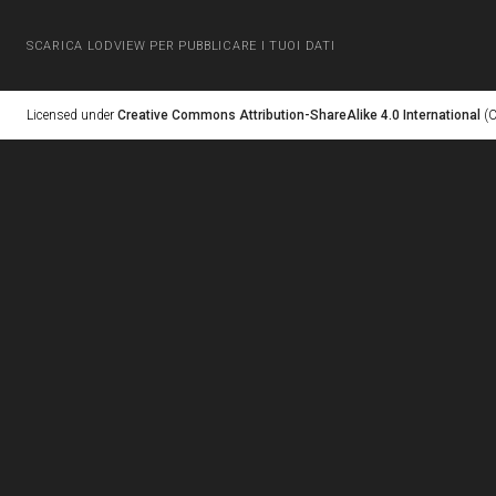
SCARICA LODVIEW PER PUBBLICARE I TUOI DATI
Licensed under
Creative Commons Attribution-ShareAlike 4.0 International
(C