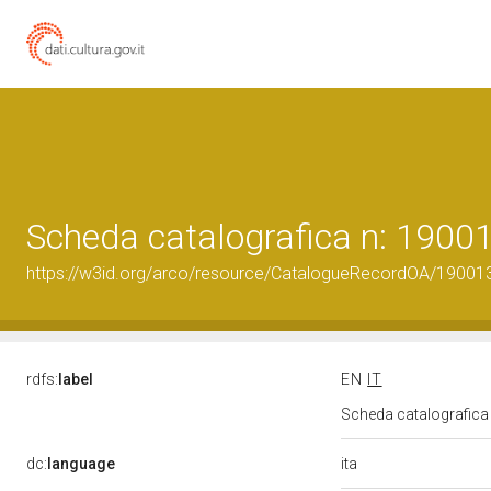
Scheda catalografica n: 190
https://w3id.org/arco/resource/CatalogueRecordOA/1900
rdfs:
label
EN
IT
Scheda catalografic
ita
dc:
language