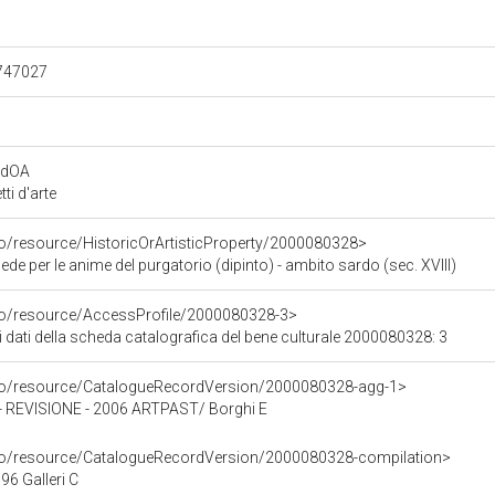
.747027
rdOA
i d'arte
co/resource/HistoricOrArtisticProperty/2000080328>
e per le anime del purgatorio (dipinto) - ambito sardo (sec. XVIII)
rco/resource/AccessProfile/2000080328-3>
i dati della scheda catalografica del bene culturale 2000080328: 3
rco/resource/CatalogueRecordVersion/2000080328-agg-1>
REVISIONE - 2006 ARTPAST/ Borghi E
rco/resource/CatalogueRecordVersion/2000080328-compilation>
6 Galleri C