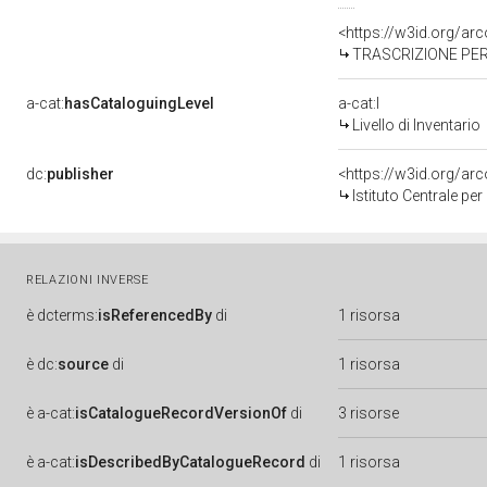
<https://w3id.org/a
TRASCRIZIONE PER
a-cat:
hasCataloguingLevel
a-cat:I
Livello di Inventario
dc:
publisher
<https://w3id.org/a
Istituto Centrale pe
RELAZIONI INVERSE
è
dcterms:
isReferencedBy
di
1 risorsa
è
dc:
source
di
1 risorsa
è
a-cat:
isCatalogueRecordVersionOf
di
3 risorse
è
a-cat:
isDescribedByCatalogueRecord
di
1 risorsa