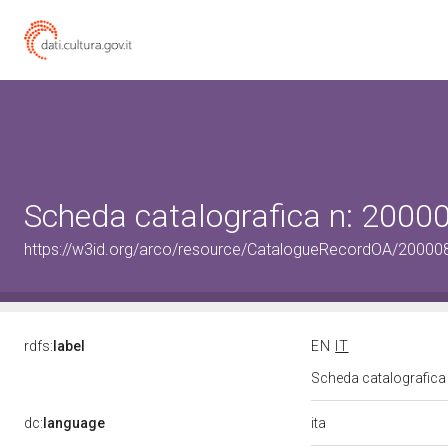
Scheda catalografica n: 200
https://w3id.org/arco/resource/CatalogueRecordOA/2000
rdfs:
label
EN
IT
Scheda catalografic
ita
dc:
language