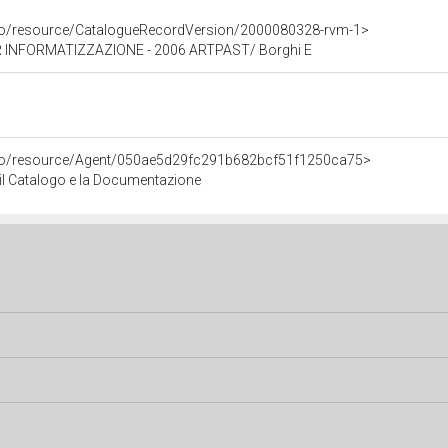
rco/resource/CatalogueRecordVersion/2000080328-rvm-1>
 INFORMATIZZAZIONE - 2006 ARTPAST/ Borghi E
rco/resource/Agent/050ae5d29fc291b682bcf51f1250ca75>
r il Catalogo e la Documentazione