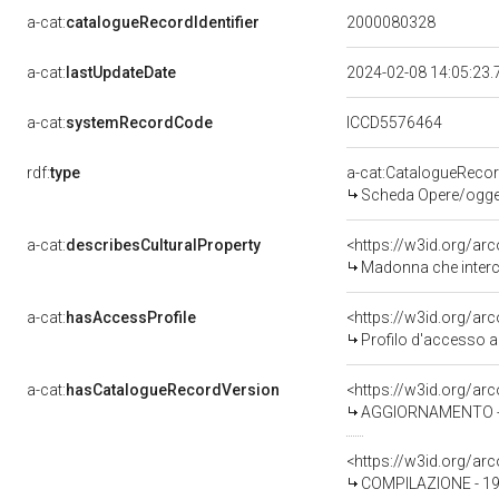
a-cat:
catalogueRecordIdentifier
2000080328
a-cat:
lastUpdateDate
2024-02-08 14:05:23
a-cat:
systemRecordCode
ICCD5576464
rdf:
type
a-cat:CatalogueReco
Scheda Opere/oggett
a-cat:
describesCulturalProperty
<https://w3id.org/ar
Madonna che interced
a-cat:
hasAccessProfile
<https://w3id.org/a
Profilo d'accesso a
a-cat:
hasCatalogueRecordVersion
<https://w3id.org/a
AGGIORNAMENTO - 
<https://w3id.org/a
COMPILAZIONE - 199