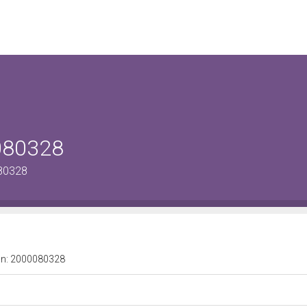
0080328
080328
a n: 2000080328