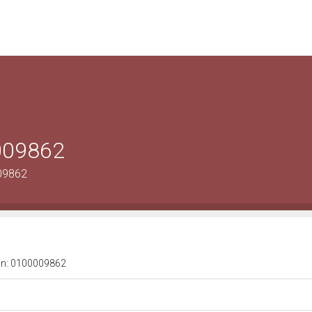
0009862
09862
a n: 0100009862