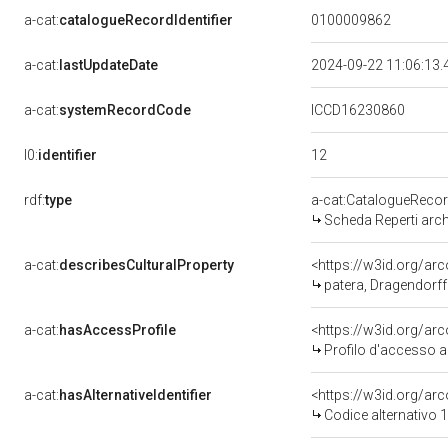
a-cat:
catalogueRecordIdentifier
0100009862
a-cat:
lastUpdateDate
2024-09-22 11:06:13
a-cat:
systemRecordCode
ICCD16230860
12
l0:
identifier
rdf:
type
a-cat:CatalogueReco
Scheda Reperti arch
a-cat:
describesCulturalProperty
<https://w3id.org/a
patera, Dragendorf
a-cat:
hasAccessProfile
<https://w3id.org/a
Profilo d'accesso a
a-cat:
hasAlternativeIdentifier
<https://w3id.org/arc
Codice alternativo 