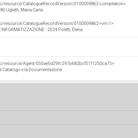
rco/resource/CatalogueRecordVersion/0100009862-compilation>
 Uglietti, Maria Carla
rco/resource/CatalogueRecordVersion/0100009862-rvm-1>
INFORMATIZZAZIONE - 2024 Poletti, Elena
rco/resource/Agent/050ae5d29fc291b682bcf51f1250ca75>
r il Catalogo e la Documentazione