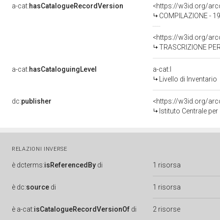
a-cat:
hasCatalogueRecordVersion
<https://w3id.org/a
COMPILAZIONE - 1980
<https://w3id.org/a
TRASCRIZIONE PER 
a-cat:
hasCataloguingLevel
a-cat:I
Livello di Inventario
dc:
publisher
<https://w3id.org/a
Istituto Centrale pe
RELAZIONI INVERSE
è
dcterms:
isReferencedBy
di
1 risorsa
è
dc:
source
di
1 risorsa
è
a-cat:
isCatalogueRecordVersionOf
di
2 risorse