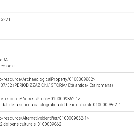
.43221
rdRA
eologici
rco/resource/ArchaeologicalProperty/0100009862>
f 37/32 (PERIODIZZAZIONI/ STORIA/ Età antica/ Età romana)
rco/resource/AccessProfile/0100009862-1>
i dati della scheda catalografica del bene culturale 0100009862: 1
o/resource/AlternativeIdentifier/0100009862-1>
12 del bene culturale: 0100009862