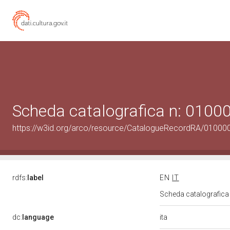
Scheda catalografica n: 010
https://w3id.org/arco/resource/CatalogueRecordRA/01000
rdfs:
label
EN
IT
Scheda catalografic
ita
dc:
language