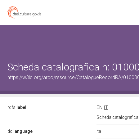
Scheda catalografica n: 010
https://w3id.org/arco/resource/CatalogueRecordRA/01000
rdfs:
label
EN
IT
Scheda catalografic
ita
dc:
language