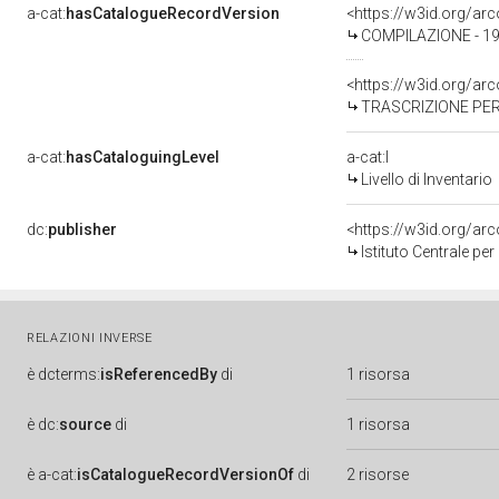
a-cat:
hasCatalogueRecordVersion
<https://w3id.org/a
COMPILAZIONE - 19
<https://w3id.org/a
TRASCRIZIONE PER 
a-cat:
hasCataloguingLevel
a-cat:I
Livello di Inventario
dc:
publisher
<https://w3id.org/a
Istituto Centrale pe
RELAZIONI INVERSE
è
dcterms:
isReferencedBy
di
1 risorsa
è
dc:
source
di
1 risorsa
è
a-cat:
isCatalogueRecordVersionOf
di
2 risorse