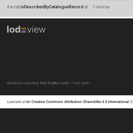
è
a-cat:
isDescribedByCatalogueRecord
di
1 risorsa
SCARICA LODVIEW PER PUBBLICARE I TUOI DATI
Licensed under
Creative Commons Attribution-ShareAlike 4.0 International
(C