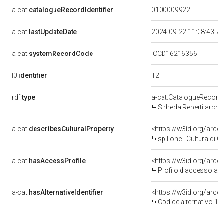
a-cat:
catalogueRecordIdentifier
0100009922
a-cat:
lastUpdateDate
2024-09-22 11:08:43
a-cat:
systemRecordCode
ICCD16216356
12
l0:
identifier
rdf:
type
a-cat:CatalogueReco
Scheda Reperti arch
a-cat:
describesCulturalProperty
<https://w3id.org/a
spillone - Cultura 
a-cat:
hasAccessProfile
<https://w3id.org/a
Profilo d'accesso a
a-cat:
hasAlternativeIdentifier
<https://w3id.org/arc
Codice alternativo 