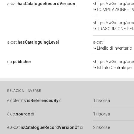
a-cat:
hasCatalogueRecordVersion
<https://w3id.org/a
COMPILAZIONE - 19
<https://w3id.org/a
TRASCRIZIONE PER 
a-cat:
hasCataloguingLevel
a-cat:I
Livello di Inventario
dc:
publisher
<https://w3id.org/a
Istituto Centrale pe
RELAZIONI INVERSE
è
dcterms:
isReferencedBy
di
1 risorsa
è
dc:
source
di
1 risorsa
è
a-cat:
isCatalogueRecordVersionOf
di
2 risorse