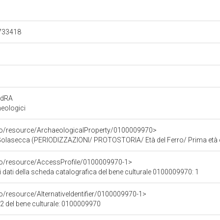
.733418
rdRA
eologici
rco/resource/ArchaeologicalProperty/0100009970>
i Golasecca (PERIODIZZAZIONI/ PROTOSTORIA/ Età del Ferro/ Prima età d
rco/resource/AccessProfile/0100009970-1>
i dati della scheda catalografica del bene culturale 0100009970: 1
o/resource/AlternativeIdentifier/0100009970-1>
12 del bene culturale: 0100009970