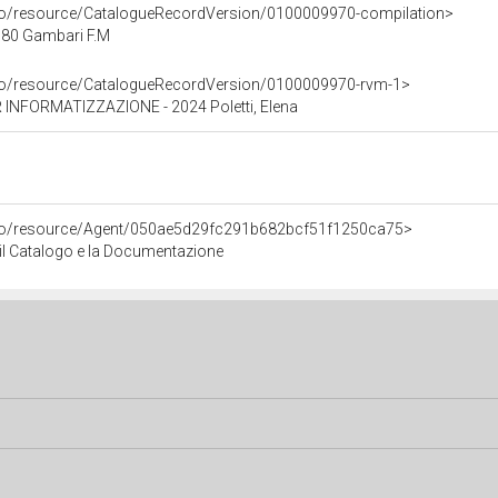
rco/resource/CatalogueRecordVersion/0100009970-compilation>
80 Gambari F.M
rco/resource/CatalogueRecordVersion/0100009970-rvm-1>
INFORMATIZZAZIONE - 2024 Poletti, Elena
rco/resource/Agent/050ae5d29fc291b682bcf51f1250ca75>
r il Catalogo e la Documentazione