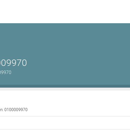
0009970
09970
a n: 0100009970