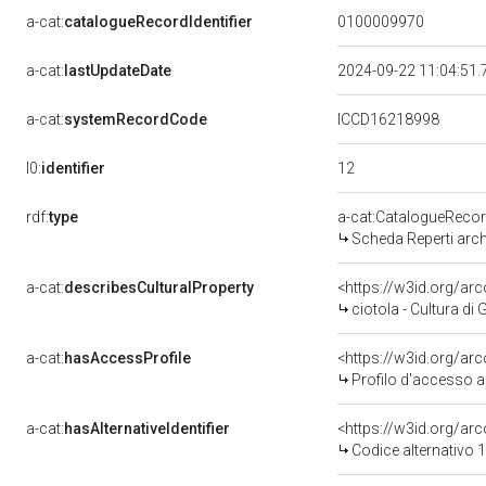
a-cat:
catalogueRecordIdentifier
0100009970
a-cat:
lastUpdateDate
2024-09-22 11:04:51
a-cat:
systemRecordCode
ICCD16218998
12
l0:
identifier
rdf:
type
a-cat:CatalogueReco
Scheda Reperti arch
a-cat:
describesCulturalProperty
<https://w3id.org/a
ciotola - Cultura d
a-cat:
hasAccessProfile
<https://w3id.org/a
Profilo d'accesso a
a-cat:
hasAlternativeIdentifier
<https://w3id.org/arc
Codice alternativo 