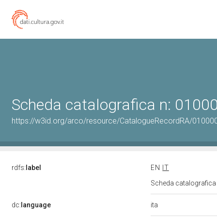
Scheda catalografica n: 010
https://w3id.org/arco/resource/CatalogueRecordRA/01000
rdfs:
label
EN
IT
Scheda catalografic
ita
dc:
language