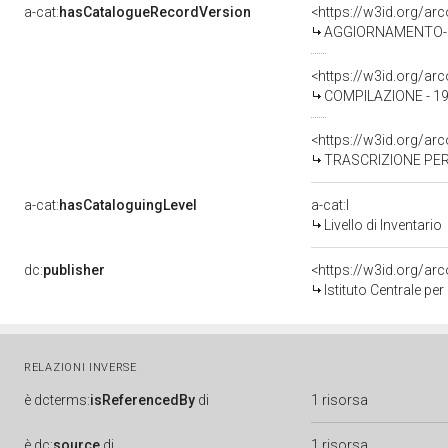
a-cat:
hasCatalogueRecordVersion
<https://w3id.org/a
AGGIORNAMENTO-REVI
<https://w3id.org/a
COMPILAZIONE - 1980
<https://w3id.org/a
TRASCRIZIONE PER 
a-cat:
hasCataloguingLevel
a-cat:I
Livello di Inventario
dc:
publisher
<https://w3id.org/a
Istituto Centrale pe
RELAZIONI INVERSE
è
dcterms:
isReferencedBy
di
1 risorsa
è
dc:
source
di
1 risorsa