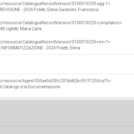
rco/resource/CatalogueRecordVersion/0100019229-agg-1>
SIONE - 2024 Poletti, Elena Garanzini, Francesca
rco/resource/CatalogueRecordVersion/0100019229-compilation>
 Uglietti, Maria Carla
rco/resource/CatalogueRecordVersion/0100019229-rvm-1>
INFORMATIZZAZIONE - 2024 Poletti, Elena
rco/resource/Agent/050ae5d29fc291b682bcf51f1250ca75>
r il Catalogo e la Documentazione