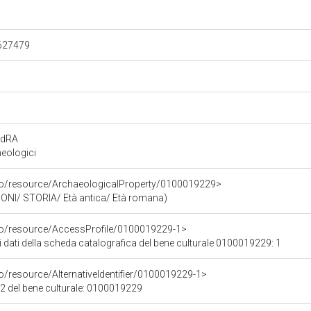
.627479
rdRA
eologici
rco/resource/ArchaeologicalProperty/0100019229>
ONI/ STORIA/ Età antica/ Età romana)
rco/resource/AccessProfile/0100019229-1>
i dati della scheda catalografica del bene culturale 0100019229: 1
o/resource/AlternativeIdentifier/0100019229-1>
12 del bene culturale: 0100019229