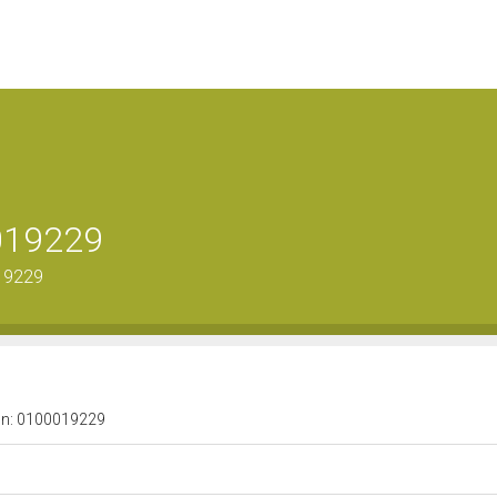
0019229
19229
a n: 0100019229