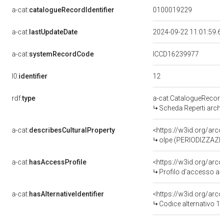
a-cat:
catalogueRecordIdentifier
0100019229
a-cat:
lastUpdateDate
2024-09-22 11:01:59
a-cat:
systemRecordCode
ICCD16239977
12
l0:
identifier
rdf:
type
a-cat:CatalogueReco
Scheda Reperti arch
a-cat:
describesCulturalProperty
<https://w3id.org/a
olpe (PERIODIZZAZI
a-cat:
hasAccessProfile
<https://w3id.org/a
Profilo d'accesso a
a-cat:
hasAlternativeIdentifier
<https://w3id.org/arc
Codice alternativo 