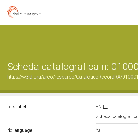
Scheda catalografica n: 010
https://w3id.org/arco/resource/CatalogueRecordRA/01000
rdfs:
label
EN
IT
Scheda catalografic
ita
dc:
language