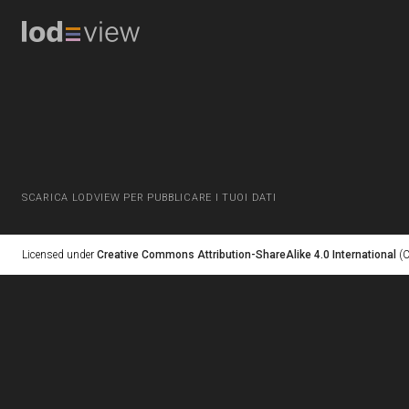
SCARICA LODVIEW PER PUBBLICARE I TUOI DATI
Licensed under
Creative Commons Attribution-ShareAlike 4.0 International
(C