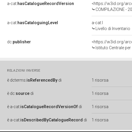
a-cat:
hasCatalogueRecordVersion
<https://w3id.org/a
COMPILAZIONE - 202
a-cat:
hasCataloguingLevel
a-cat:I
Livello di Inventario
dc:
publisher
<https://w3id.org/a
Istituto Centrale pe
RELAZIONI INVERSE
è
dcterms:
isReferencedBy
di
1 risorsa
è
dc:
source
di
1 risorsa
è
a-cat:
isCatalogueRecordVersionOf
di
1 risorsa
è
a-cat:
isDescribedByCatalogueRecord
di
1 risorsa