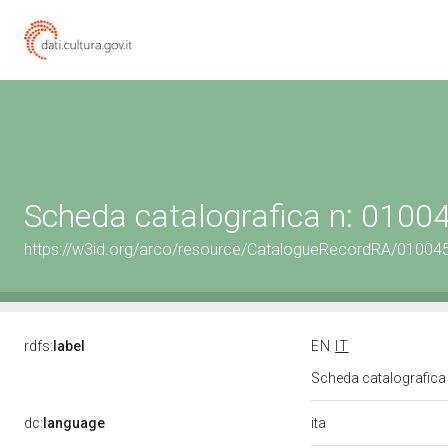
Scheda catalografica n: 010
https://w3id.org/arco/resource/CatalogueRecordRA/01004
rdfs:
label
EN
IT
Scheda catalografic
ita
dc:
language