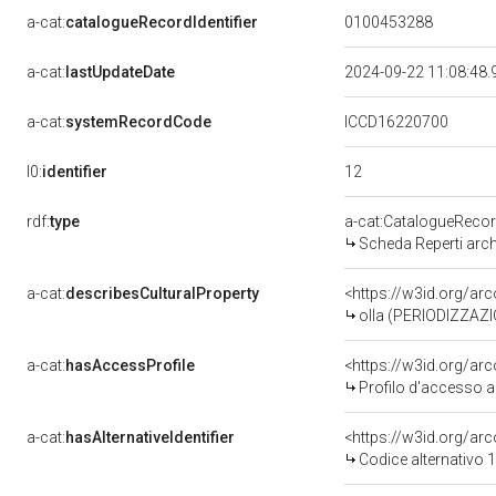
a-cat:
catalogueRecordIdentifier
0100453288
a-cat:
lastUpdateDate
2024-09-22 11:08:48
a-cat:
systemRecordCode
ICCD16220700
12
l0:
identifier
rdf:
type
a-cat:CatalogueReco
Scheda Reperti arch
a-cat:
describesCulturalProperty
<https://w3id.org/a
olla (PERIODIZZAZI
a-cat:
hasAccessProfile
<https://w3id.org/a
Profilo d'accesso a
a-cat:
hasAlternativeIdentifier
<https://w3id.org/arc
Codice alternativo 