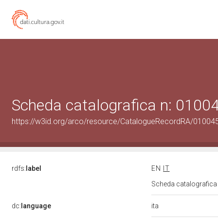
Scheda catalografica n: 010
https://w3id.org/arco/resource/CatalogueRecordRA/01004
rdfs:
label
EN
IT
Scheda catalografic
ita
dc:
language