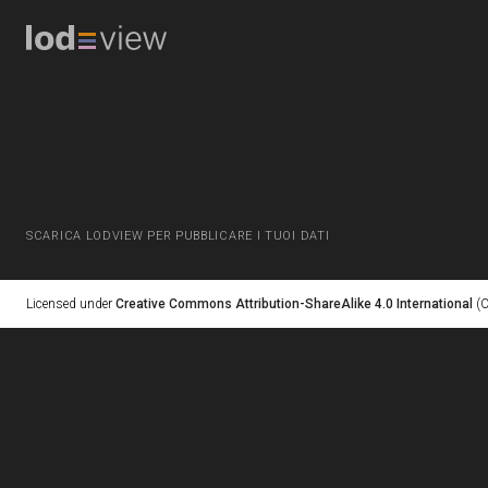
SCARICA LODVIEW PER PUBBLICARE I TUOI DATI
Licensed under
Creative Commons Attribution-ShareAlike 4.0 International
(C