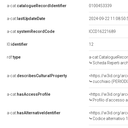
a-cat:
catalogueRecordIdentifier
0100453339
a-cat:
lastUpdateDate
2024-09-22 11:08:50
a-cat:
systemRecordCode
ICCD16221689
12
l0:
identifier
rdf:
type
a-cat:CatalogueReco
Scheda Reperti arch
a-cat:
describesCulturalProperty
<https://w3id.org/a
cucchiaio (PERIODI
a-cat:
hasAccessProfile
<https://w3id.org/a
Profilo d'accesso a
a-cat:
hasAlternativeIdentifier
<https://w3id.org/arc
Codice alternativo 