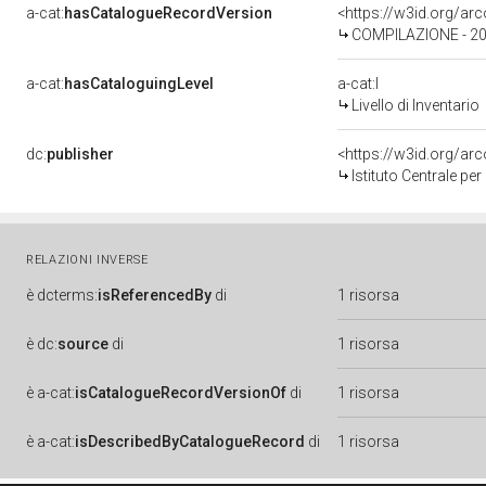
a-cat:
hasCatalogueRecordVersion
<https://w3id.org/a
COMPILAZIONE - 202
a-cat:
hasCataloguingLevel
a-cat:I
Livello di Inventario
dc:
publisher
<https://w3id.org/a
Istituto Centrale pe
RELAZIONI INVERSE
è
dcterms:
isReferencedBy
di
1 risorsa
è
dc:
source
di
1 risorsa
è
a-cat:
isCatalogueRecordVersionOf
di
1 risorsa
è
a-cat:
isDescribedByCatalogueRecord
di
1 risorsa