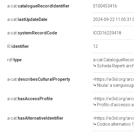
a-cat:
catalogueRecordIdentifier
0100453416
a-cat:
lastUpdateDate
2024-09-22 11:05:31
a-cat:
systemRecordCode
ICCD16229418
12
l0:
identifier
rdf:
type
a-cat:CatalogueReco
Scheda Reperti arch
a-cat:
describesCulturalProperty
<https://w3id.org/a
fibula/ a sanguisuga 
a-cat:
hasAccessProfile
<https://w3id.org/a
Profilo d'accesso a
a-cat:
hasAlternativeIdentifier
<https://w3id.org/arc
Codice alternativo 