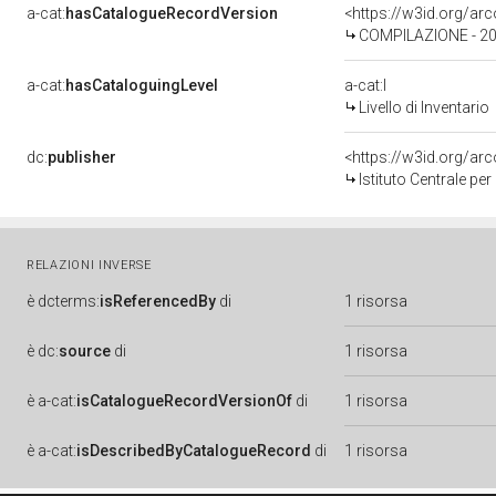
a-cat:
hasCatalogueRecordVersion
<https://w3id.org/a
COMPILAZIONE - 202
a-cat:
hasCataloguingLevel
a-cat:I
Livello di Inventario
dc:
publisher
<https://w3id.org/a
Istituto Centrale pe
RELAZIONI INVERSE
è
dcterms:
isReferencedBy
di
1 risorsa
è
dc:
source
di
1 risorsa
è
a-cat:
isCatalogueRecordVersionOf
di
1 risorsa
è
a-cat:
isDescribedByCatalogueRecord
di
1 risorsa