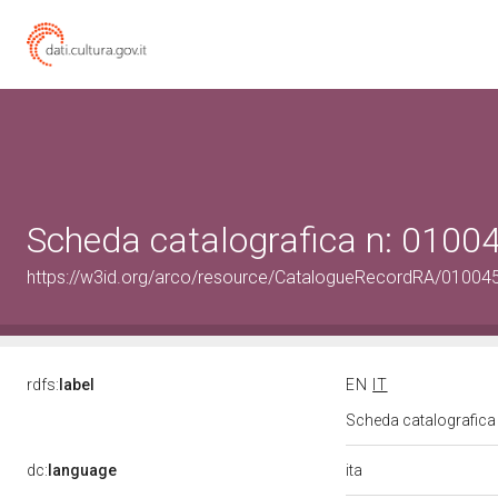
Scheda catalografica n: 010
https://w3id.org/arco/resource/CatalogueRecordRA/01004
rdfs:
label
EN
IT
Scheda catalografic
ita
dc:
language