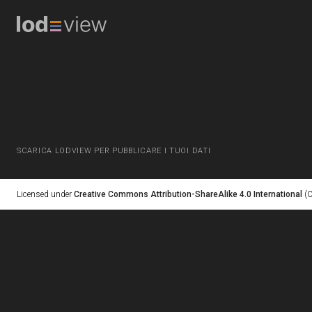
SCARICA LODVIEW PER PUBBLICARE I TUOI DATI
Licensed under
Creative Commons Attribution-ShareAlike 4.0 International
(C