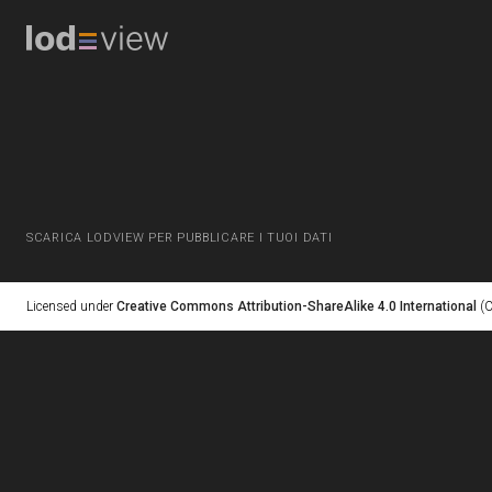
SCARICA LODVIEW PER PUBBLICARE I TUOI DATI
Licensed under
Creative Commons Attribution-ShareAlike 4.0 International
(C