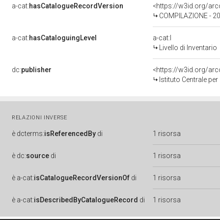
a-cat:
hasCatalogueRecordVersion
<https://w3id.org/a
COMPILAZIONE - 202
a-cat:
hasCataloguingLevel
a-cat:I
Livello di Inventario
dc:
publisher
<https://w3id.org/a
Istituto Centrale pe
RELAZIONI INVERSE
è
dcterms:
isReferencedBy
di
1 risorsa
è
dc:
source
di
1 risorsa
è
a-cat:
isCatalogueRecordVersionOf
di
1 risorsa
è
a-cat:
isDescribedByCatalogueRecord
di
1 risorsa