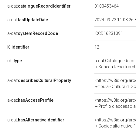
a-cat:
catalogueRecordIdentifier
0100453464
a-cat:
lastUpdateDate
2024-09-22 11:03:26
a-cat:
systemRecordCode
ICCD16231091
12
l0:
identifier
rdf:
type
a-cat:CatalogueReco
Scheda Reperti arch
a-cat:
describesCulturalProperty
<https://w3id.org/a
fibula - Cultura di
a-cat:
hasAccessProfile
<https://w3id.org/a
Profilo d'accesso a
a-cat:
hasAlternativeIdentifier
<https://w3id.org/arc
Codice alternativo 