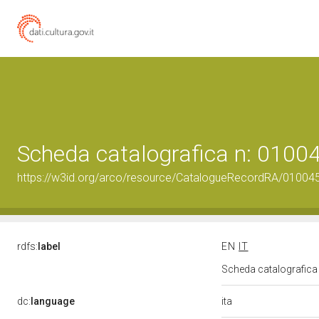
Scheda catalografica n: 010
https://w3id.org/arco/resource/CatalogueRecordRA/01004
rdfs:
label
EN
IT
Scheda catalografic
ita
dc:
language