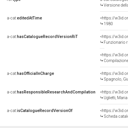
Versione del
a-cat:
editedAtTime
<https://w3id.
1980
a-cat:
hasCatalogueRecordVersionRiT
Funzionario 
Compilazione 
a-cat:
hasOfficialInCharge
<https://w3id
Spagnolo, Gi
a-cat:
hasResponsibleResearchAndCompilation
<https://w3id
Uglietti, Maria
a-cat:
isCatalogueRecordVersionOf
<https://w3id
Scheda catal