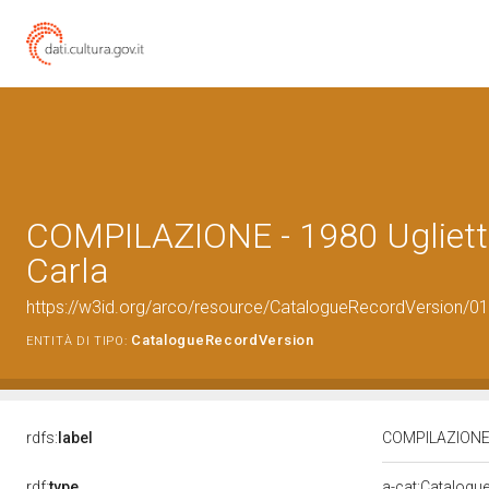
COMPILAZIONE - 1980 Uglietti
Carla
https://w3id.org/arco/resource/CatalogueRecordVersion/0
CatalogueRecordVersion
ENTITÀ DI TIPO:
rdfs:
label
COMPILAZIONE - 
rdf:
type
a-cat:Catalogu