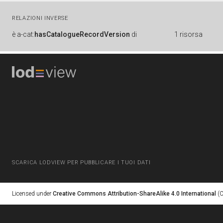
RELAZIONI INVERSE
è
a-cat:
hasCatalogueRecordVersion
di
1 risorsa
SCARICA LODVIEW PER PUBBLICARE I TUOI DATI
Licensed under
Creative Commons Attribution-ShareAlike 4.0 International
(C