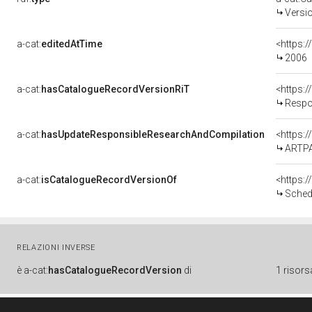
Versi
a-cat:
editedAtTime
<https:
2006
a-cat:
hasCatalogueRecordVersionRiT
Respo
a-cat:
hasUpdateResponsibleResearchAndCompilation
<https:
ARTP
a-cat:
isCatalogueRecordVersionOf
<https:
Sched
RELAZIONI INVERSE
è
a-cat:
hasCatalogueRecordVersion
di
1 risors