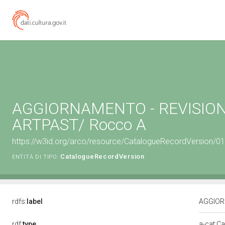
AGGIORNAMENTO - REVISION
ARTPAST/ Rocco A
https://w3id.org/arco/resource/CatalogueRecordVersion/
CatalogueRecordVersion
ENTITÀ DI TIPO:
rdfs:
label
AGGIOR
rdf:
type
a-cat:C