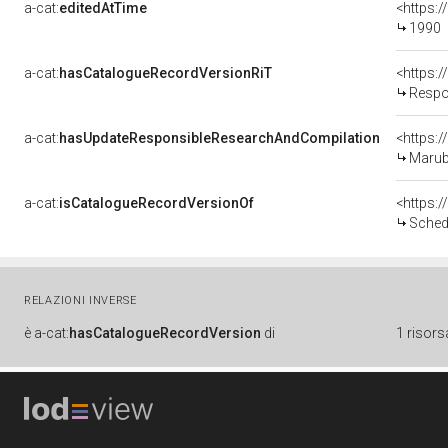
a-cat:
editedAtTime
<https:
1990
a-cat:
hasCatalogueRecordVersionRiT
<https:
Respo
a-cat:
hasUpdateResponsibleResearchAndCompilation
<https:
Marub
a-cat:
isCatalogueRecordVersionOf
<https:
Sched
RELAZIONI INVERSE
è
a-cat:
hasCatalogueRecordVersion
di
1 risors