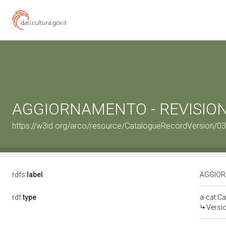
AGGIORNAMENTO - REVISIONE
https://w3id.org/arco/resource/CatalogueRecordVersion/
rdfs:
label
AGGIOR
rdf:
type
a-cat:C
Versi