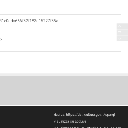
7031e0cda666f52f183c15227f55>
5>
dati da:
https://dati.cultura.gov.it/sparql
visualizza su LodLive