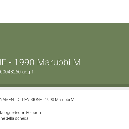
 - 1990 Marubbi M
0300048260-agg-1
NAMENTO - REVISIONE - 1990 Marubbi M
atalogueRecordVersion
one della scheda