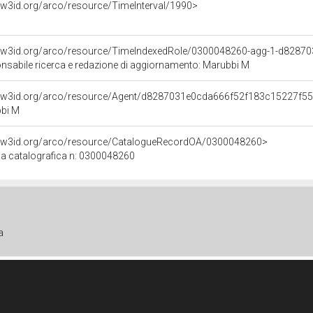
//w3id.org/arco/resource/TimeInterval/1990>
//w3id.org/arco/resource/TimeIndexedRole/0300048260-agg-1-d828
nsabile ricerca e redazione di aggiornamento: Marubbi M
//w3id.org/arco/resource/Agent/d8287031e0cda666f52f183c15227f5
bi M
//w3id.org/arco/resource/CatalogueRecordOA/0300048260>
a catalografica n: 0300048260
a