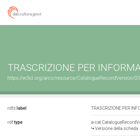
TRASCRIZIONE PER INFORMAT
https://w3id.org/arco/resource/CatalogueRecordVersion/
rdfs:
label
TRASCRIZIONE PER INFO
rdf:
type
a-cat:CatalogueRecordV
Versione della scheda