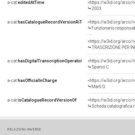
a-cat:
editedAtTime
<https://w3id.org/arco/
2003
a-cat:
hasCatalogueRecordVersionRiT
<https://w3id.org/arc
Funzionario responsabi
<https://w3id.org/arc
TRASCRIZIONE PER IN
a-cat:
hasDigitalTranscriptionOperator
<https://w3id.org/arc
Spanio C
a-cat:
hasOfficialInCharge
<https://w3id.org/arco
Marti G
a-cat:
isCatalogueRecordVersionOf
<https://w3id.org/arco
Scheda catalografica 
RELAZIONI INVERSE