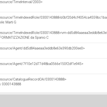
resource/TimeInterval/2003>
o/resource/TimeIndexedRole/0300143888-b0bf20d4cf4054ca4559bc1b
le: Marti G
o/resource/TimeIndexedRole/0300143888-rvm-dd5d84aaeaa3eddb8e63
FORMATIZZAZIONE da Spanio C
o/resource/Agent/dd5d84aaeaa3eddb8e63e390db200ee0>
/resource/Agent/7f10e12d77d48ba0566e150f2df1e945>
/resource/CatalogueRecordOA/0300143888>
n: 0300143888