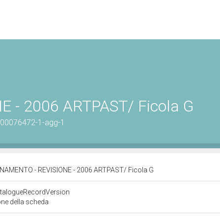
 - 2006 ARTPAST/ Ficola G
0500076472-1-agg-1
AMENTO - REVISIONE - 2006 ARTPAST/ Ficola G
atalogueRecordVersion
one della scheda