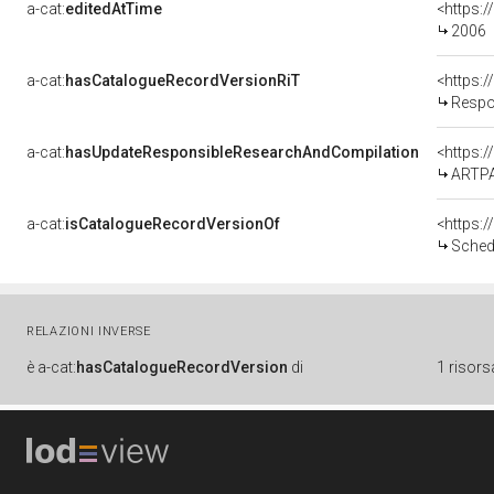
a-cat:
editedAtTime
<https:
2006
a-cat:
hasCatalogueRecordVersionRiT
<https:
Respo
a-cat:
hasUpdateResponsibleResearchAndCompilation
<https:
ARTPA
a-cat:
isCatalogueRecordVersionOf
<https:
Sched
RELAZIONI INVERSE
è
a-cat:
hasCatalogueRecordVersion
di
1 risors