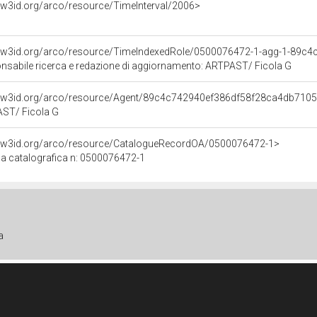
//w3id.org/arco/resource/TimeInterval/2006>
//w3id.org/arco/resource/TimeIndexedRole/0500076472-1-agg-1-89
nsabile ricerca e redazione di aggiornamento: ARTPAST/ Ficola G
//w3id.org/arco/resource/Agent/89c4c742940ef386df58f28ca4db710
ST/ Ficola G
//w3id.org/arco/resource/CatalogueRecordOA/0500076472-1>
a catalografica n: 0500076472-1
a