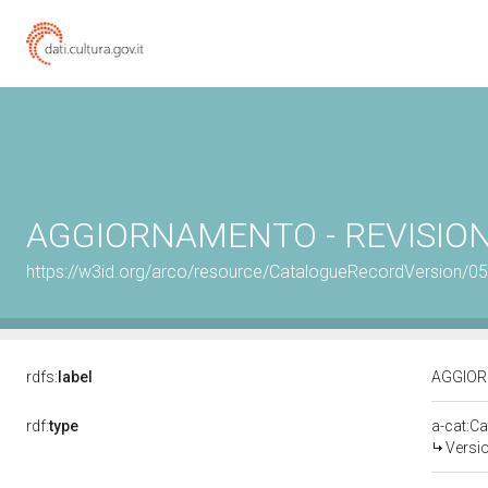
AGGIORNAMENTO - REVISIONE
https://w3id.org/arco/resource/CatalogueRecordVersion/
rdfs:
label
AGGIORN
rdf:
type
a-cat:C
Versi