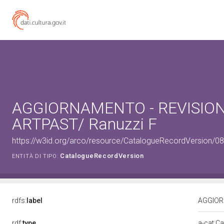
AGGIORNAMENTO - REVISION
ARTPAST/ Ranuzzi F
https://w3id.org/arco/resource/CatalogueRecordVersion/
CatalogueRecordVersion
ENTITÀ DI TIPO:
rdfs:
label
AGGIORN
rdf:
type
a-cat:C