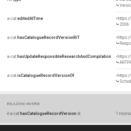
Versi
a-cat:
editedAtTime
<https:
2006
a-cat:
hasCatalogueRecordVersionRiT
Respo
a-cat:
hasUpdateResponsibleResearchAndCompilation
<https:
ARTPA
a-cat:
isCatalogueRecordVersionOf
<https:
Sched
RELAZIONI INVERSE
è
a-cat:
hasCatalogueRecordVersion
di
1 risors