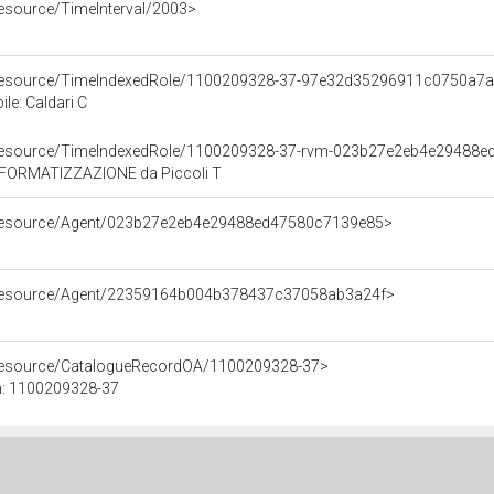
resource/TimeInterval/2003>
o/resource/TimeIndexedRole/1100209328-37-97e32d35296911c0750a7
le: Caldari C
o/resource/TimeIndexedRole/1100209328-37-rvm-023b27e2eb4e29488
FORMATIZZAZIONE da Piccoli T
o/resource/Agent/023b27e2eb4e29488ed47580c7139e85>
o/resource/Agent/22359164b004b378437c37058ab3a24f>
/resource/CatalogueRecordOA/1100209328-37>
n: 1100209328-37