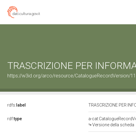
TRASCRIZIONE PER INFORMATI
https://w3id.org/arco/resource/CatalogueRecordVersion/
rdfs:
label
TRASCRIZIONE PER INFO
rdf:
type
a-cat:CatalogueRecordV
Versione della scheda