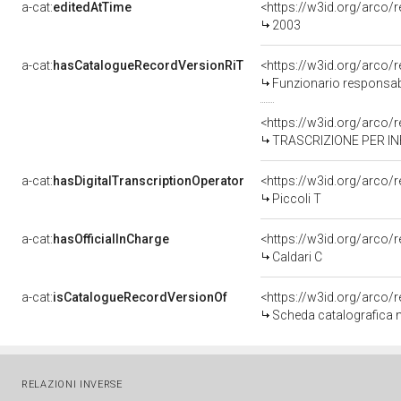
a-cat:
editedAtTime
<https://w3id.org/arco/
2003
a-cat:
hasCatalogueRecordVersionRiT
<https://w3id.org/arc
Funzionario responsabi
<https://w3id.org/arc
TRASCRIZIONE PER IN
a-cat:
hasDigitalTranscriptionOperator
<https://w3id.org/arc
Piccoli T
a-cat:
hasOfficialInCharge
<https://w3id.org/arc
Caldari C
a-cat:
isCatalogueRecordVersionOf
<https://w3id.org/arco
Scheda catalografica 
RELAZIONI INVERSE