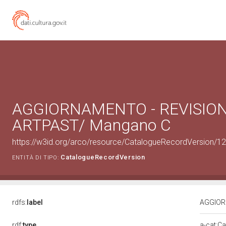
AGGIORNAMENTO - REVISION
ARTPAST/ Mangano C
https://w3id.org/arco/resource/CatalogueRecordVersion/
CatalogueRecordVersion
ENTITÀ DI TIPO:
rdfs:
label
AGGIOR
rdf:
type
a-cat:C