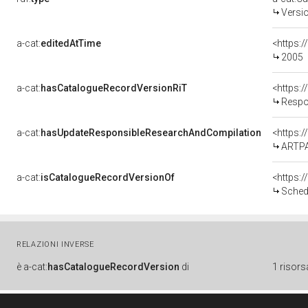
Versi
a-cat:
editedAtTime
<https:
2005
a-cat:
hasCatalogueRecordVersionRiT
Respo
a-cat:
hasUpdateResponsibleResearchAndCompilation
<https:
ARTP
a-cat:
isCatalogueRecordVersionOf
<https:
Sched
RELAZIONI INVERSE
è
a-cat:
hasCatalogueRecordVersion
di
1 risors