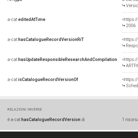
Versi
a-cat:
editedAtTime
<https:
2006
a-cat:
hasCatalogueRecordVersionRiT
Respo
a-cat:
hasUpdateResponsibleResearchAndCompilation
<https:
ARTPA
a-cat:
isCatalogueRecordVersionOf
<https:
Sched
RELAZIONI INVERSE
è
a-cat:
hasCatalogueRecordVersion
di
1 risors