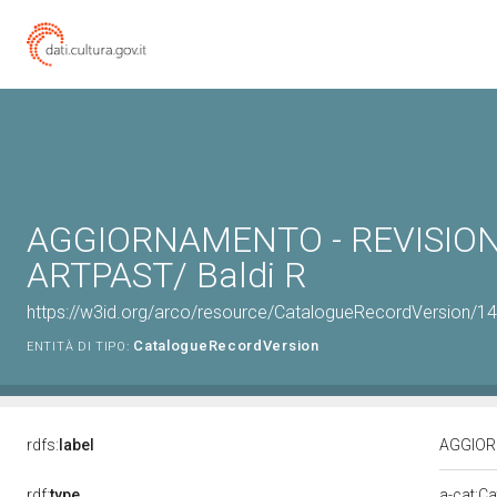
AGGIORNAMENTO - REVISION
ARTPAST/ Baldi R
https://w3id.org/arco/resource/CatalogueRecordVersion/
CatalogueRecordVersion
ENTITÀ DI TIPO:
rdfs:
label
AGGIORN
rdf:
type
a-cat:C