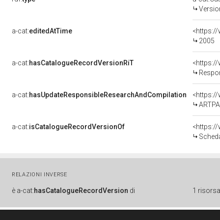
Versio
a-cat:
editedAtTime
<https:/
2005
a-cat:
hasCatalogueRecordVersionRiT
Respon
a-cat:
hasUpdateResponsibleResearchAndCompilation
<https:
ARTPAS
a-cat:
isCatalogueRecordVersionOf
<https:
Scheda
RELAZIONI INVERSE
è
a-cat:
hasCatalogueRecordVersion
di
1 risors