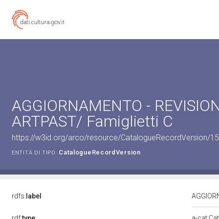
AGGIORNAMENTO - REVISION
ARTPAST/ Famiglietti C
https://w3id.org/arco/resource/CatalogueRecordVersion/
CatalogueRecordVersion
ENTITÀ DI TIPO:
rdfs:
label
AGGIORN
rdf:
type
a-cat:Ca