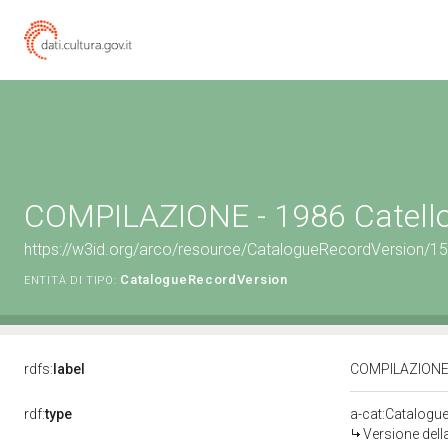
COMPILAZIONE - 1986 Catell
https://w3id.org/arco/resource/CatalogueRecordVersion/1
CatalogueRecordVersion
ENTITÀ DI TIPO:
rdfs:
label
COMPILAZIONE -
rdf:
type
a-cat:Catalogu
Versione del