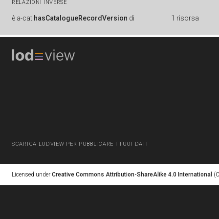
RELAZIONI INVERSE
è
a-cat:
hasCatalogueRecordVersion
di
1 risorsa
SCARICA LODVIEW PER PUBBLICARE I TUOI DATI
Licensed under
Creative Commons Attribution-ShareAlike 4.0 International
(C