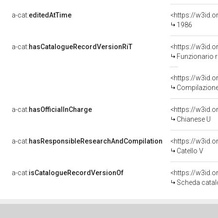
a-cat:
editedAtTime
<https://w3id.
1986
a-cat:
hasCatalogueRecordVersionRiT
Funzionario 
Compilazione
a-cat:
hasOfficialInCharge
<https://w3id
Chianese U
a-cat:
hasResponsibleResearchAndCompilation
<https://w3id
Catello V
a-cat:
isCatalogueRecordVersionOf
<https://w3id
Scheda catal