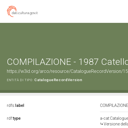
COMPILAZIONE - 1987 Catell
https://w3id.org/arco/resource/CatalogueRecordVersion/1
CatalogueRecordVersion
ENTITÀ DI TIPO:
rdfs:
label
COMPILAZIONE -
rdf:
type
a-cat:Catalogu
Versione del