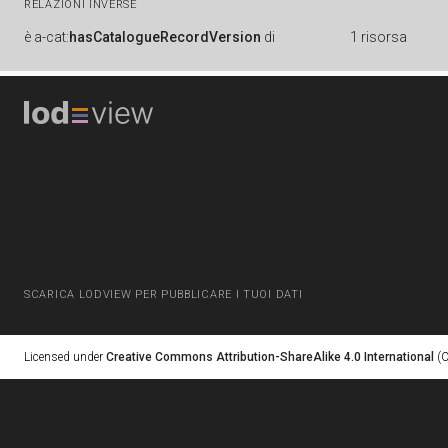
RELAZIONI INVERSE
è
a-cat:
hasCatalogueRecordVersion
di
1 risorsa
SCARICA LODVIEW PER PUBBLICARE I TUOI DATI
Licensed under
Creative Commons Attribution-ShareAlike 4.0 International
(C