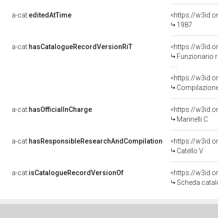
a-cat:
editedAtTime
<https://w3id.
1987
a-cat:
hasCatalogueRecordVersionRiT
Funzionario r
Compilazione
a-cat:
hasOfficialInCharge
<https://w3id
Marinelli C
a-cat:
hasResponsibleResearchAndCompilation
<https://w3id
Catello V
a-cat:
isCatalogueRecordVersionOf
<https://w3id
Scheda catal