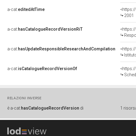
a-cat:
editedAtTime
<https:
2001
a-cat:
hasCatalogueRecordVersionRiT
Respo
a-cat:
hasUpdateResponsibleResearchAndCompilation
<https:
Istitu
a-cat:
isCatalogueRecordVersionOf
<https:
Sched
RELAZIONI INVERSE
è
a-cat:
hasCatalogueRecordVersion
di
1 risors