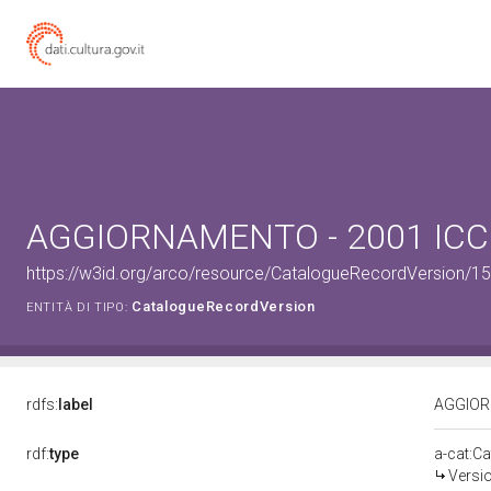
AGGIORNAMENTO - 2001 IC
https://w3id.org/arco/resource/CatalogueRecordVersion/
CatalogueRecordVersion
ENTITÀ DI TIPO:
rdfs:
label
AGGIOR
rdf:
type
a-cat:C
Versi